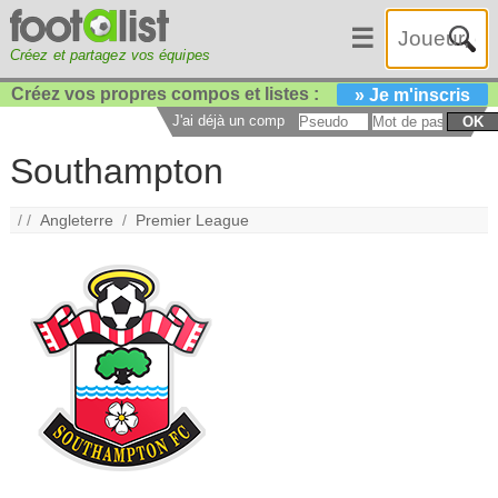
☰
Créez et partagez vos équipes
Créez vos propres compos et listes :
» Je m'inscris
J'ai déjà un compte :
OK
Southampton
/ /
Angleterre
/
Premier League