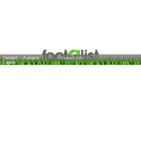
Contact
À propos
© Footalist 2026
Crédits