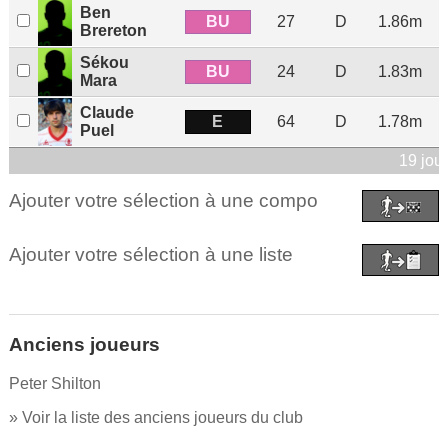
Ben
BU
27
D
1.86m
Brereton
Sékou
BU
24
D
1.83m
Mara
Claude
E
64
D
1.78m
Puel
19 jou
Ajouter votre sélection à une compo
Ajouter votre sélection à une liste
Anciens joueurs
Peter Shilton
» Voir la liste des anciens joueurs du club