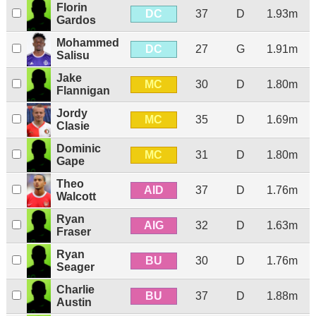
Florin
DC
37
D
1.93m
Gardos
Mohammed
DC
27
G
1.91m
Salisu
Jake
MC
30
D
1.80m
Flannigan
Jordy
MC
35
D
1.69m
Clasie
Dominic
MC
31
D
1.80m
Gape
Theo
AID
37
D
1.76m
Walcott
Ryan
AIG
32
D
1.63m
Fraser
Ryan
BU
30
D
1.76m
Seager
Charlie
BU
37
D
1.88m
Austin