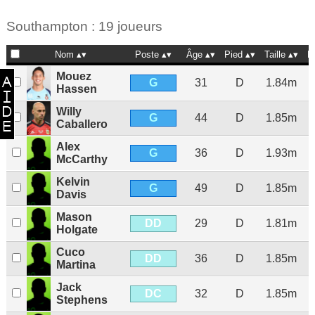
Southampton : 19 joueurs
Nom
Poste
Âge
Pied
Taille
N
Mouez
G
31
D
1.84m
Hassen
Willy
G
44
D
1.85m
Caballero
Alex
G
36
D
1.93m
McCarthy
Kelvin
G
49
D
1.85m
Davis
Mason
DD
29
D
1.81m
Holgate
Cuco
DD
36
D
1.85m
Martina
Jack
DC
32
D
1.85m
Stephens