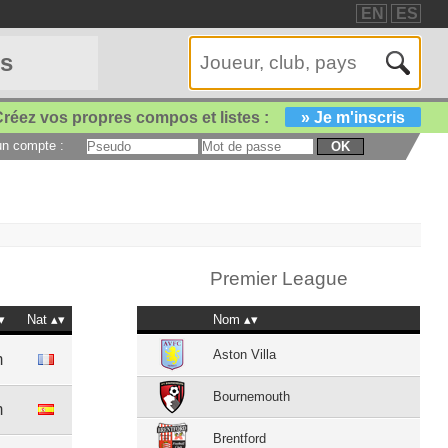
EN
ES
es
réez vos propres compos et listes :
» Je m'inscris
 un compte :
OK
Premier League
Nat
Nom
Aston Villa
m
Bournemouth
m
Brentford