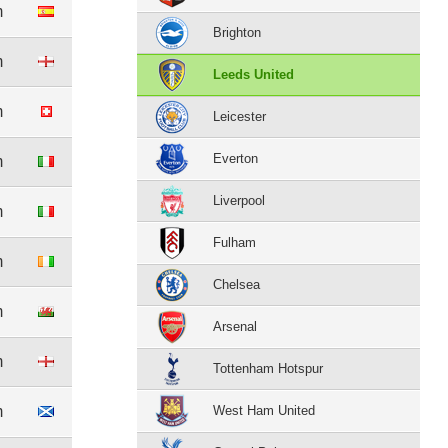
m
Brighton
m
Leeds United
m
Leicester
Everton
m
Liverpool
m
Fulham
m
Chelsea
m
Arsenal
m
Tottenham Hotspur
m
West Ham United