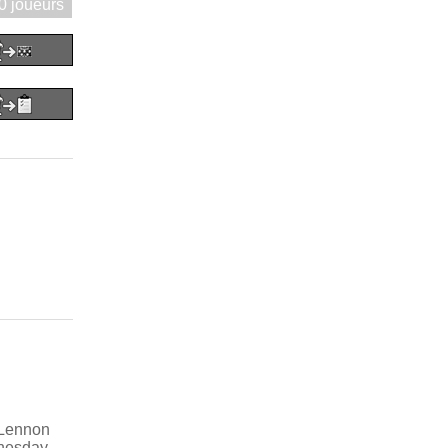
0 joueurs
Lennon
nesday