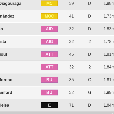
MC
Diagouraga
39
D
1.88
MOC
rnández
41
D
1.73
AID
ko
32
D
1.83
AIG
sta
32
2
1.78
ATT
iouf
45
D
1.81
ATT
32
2
1.84
BU
Moreno
35
G
1.81
BU
amford
32
G
1.89
E
ielsa
71
D
1.84