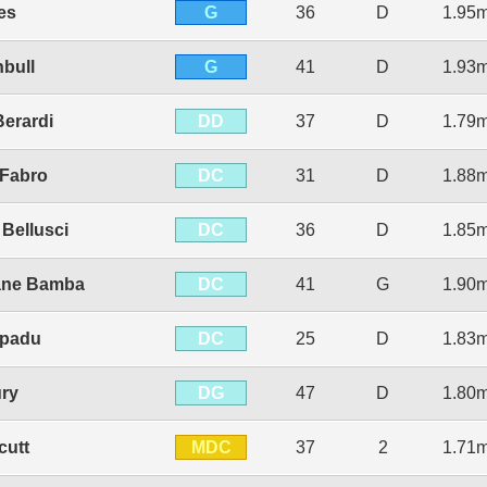
G
es
36
D
1.95
G
bull
41
D
1.93
DD
erardi
37
D
1.79
DC
 Fabro
31
D
1.88
DC
Bellusci
36
D
1.85
DC
ane Bamba
41
G
1.90
DC
mpadu
25
D
1.83
DG
ry
47
D
1.80
MDC
cutt
37
2
1.71