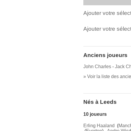
Ajouter votre séle
Ajouter votre sélect
Anciens joueurs
John Charles
-
Jack Ch
» Voir la liste des anc
Nés à Leeds
10 joueurs
Erling Haaland
(
Manch
(
Everton
) -
Andre Wis