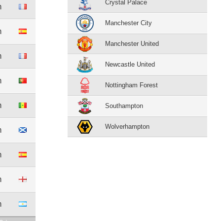
Crystal Palace
m
Manchester City
m
Manchester United
m
Newcastle United
m
Nottingham Forest
m
Southampton
Wolverhampton
m
m
m
m