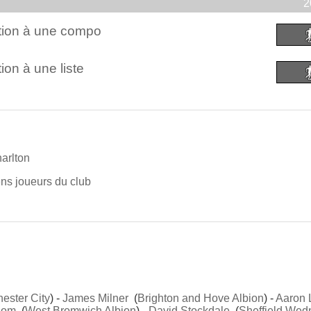
2
ction à une compo
ion à une liste
arlton
iens joueurs du club
ester City
) -
James Milner
(
Brighton and Hove Albion
) -
Aaron 
dom
(
West Bromwich Albion
) -
David Stockdale
(
Sheffield Wed