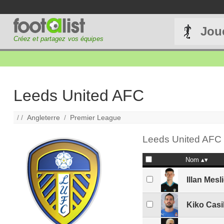
Jou
Créez et partagez vos équipes
Leeds United AFC
/ /
Angleterre
/
Premier League
Leeds United AFC 
Nom
Illan Mesl
Kiko Casil