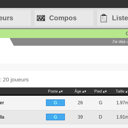
eurs
Compos
List
C
J'ai déjà
: 20 joueurs
Poste
Âge
Pied
Taille
G
ier
26
G
1.97
G
la
39
D
1.91