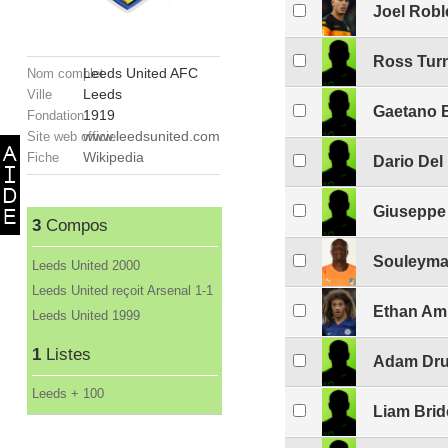
Joel Robl
Ross Turn
Leeds United AFC
Nom complet
Leeds
Ville
Gaetano B
1919
Fondation
www.leedsunited.com
Site web officiel
Wikipedia
Fiche
Dario Del
Giuseppe 
3
Compos
Souleym
Leeds United 2000
Leeds United reçoit Arsenal 1-1
Ethan A
Leeds United 1999
1
Listes
Adam Dru
Leeds + 100
Liam Brid