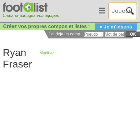
☰
Créez et partagez vos équipes
Créez vos propres compos et listes :
» Je m'inscris
J'ai déjà un compte :
OK
Ryan
Modifier
Fraser