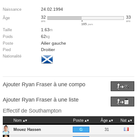
24.02.1994
Naissance
32
33
Âge
ans
ans
165
jours
1.63
Taille
m
62
Poids
kg
Ailier gauche
Poste
Droitier
Pied
Nationalité
Ajouter Ryan Fraser à une compo
Ajouter Ryan Fraser à une liste
Effectif de
Southampton
Nom
Poste
Âge
Nat
Mouez Hassen
31
G