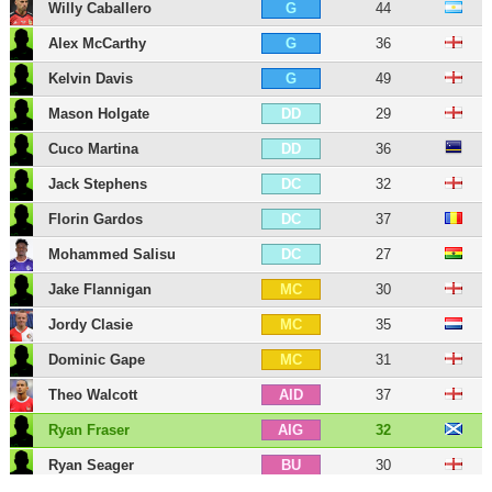
Willy Caballero
44
G
Alex McCarthy
36
G
Kelvin Davis
49
G
Mason Holgate
29
DD
Cuco Martina
36
DD
Jack Stephens
32
DC
Florin Gardos
37
DC
Mohammed Salisu
27
DC
Jake Flannigan
30
MC
Jordy Clasie
35
MC
Dominic Gape
31
MC
Theo Walcott
37
AID
Ryan Fraser
32
AIG
Ryan Seager
30
BU