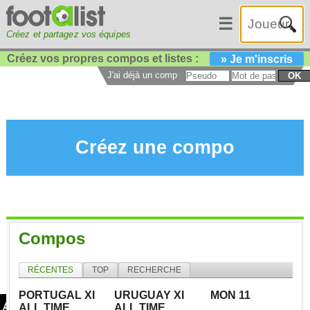
☰
Créez et partagez vos équipes
Créez vos propres compos et listes :
» Je m'inscris
J'ai déjà un compte :
OK
Créez une compo
Compos
RÉCENTES
TOP
RECHERCHE
PORTUGAL XI
URUGUAY XI
MON 11
ALL TIME
ALL TIME