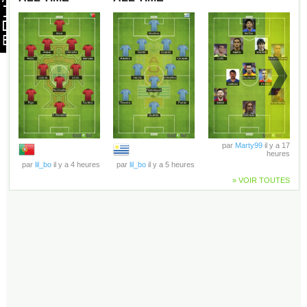
par
Marty99
il y a 17
heures
par
lil_bo
il y a 4 heures
par
lil_bo
il y a 5 heures
» VOIR TOUTES