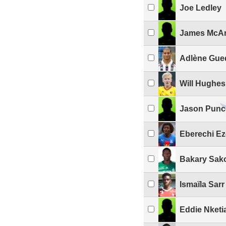
Joe Ledley
James McAr
Adlène Gue
Will Hughes
Jason Pun
Eberechi Ez
Bakary Sak
Ismaïla Sarr
Eddie Nketi