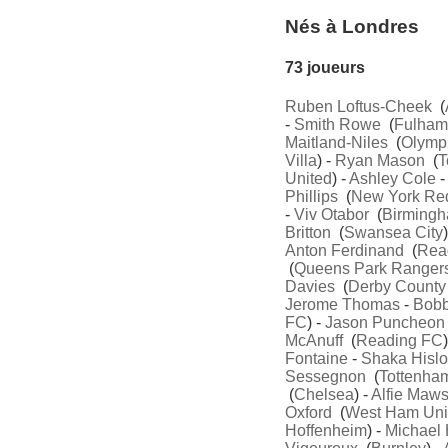
Nés à Londres
73 joueurs
Ruben Loftus-Cheek
(
-
Smith Rowe
(
Fulham
Maitland-Niles
(
Olymp
Villa
) -
Ryan Mason
(
T
United
) -
Ashley Cole
Phillips
(
New York Red
-
Viv Otabor
(
Birmingh
Britton
(
Swansea City
Anton Ferdinand
(
Rea
(
Queens Park Ranger
Davies
(
Derby County
Jerome Thomas
-
Bobb
FC
) -
Jason Puncheon
McAnuff
(
Reading FC
Fontaine
-
Shaka Hisl
Sessegnon
(
Tottenha
(
Chelsea
) -
Alfie Maw
Oxford
(
West Ham Uni
Hoffenheim
) -
Michael 