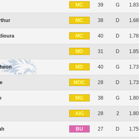
MC
39
G
1.8
MC
thur
38
D
1.6
MC
dioura
40
D
1.7
MD
31
D
1.8
MD
cheon
40
G
1.7
MOC
e
28
D
1.7
MG
o
38
G
1.8
AIG
28
2
1.8
BU
ah
27
D
1.7