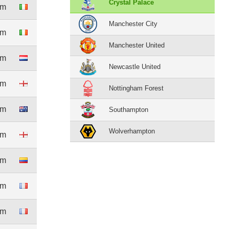
Crystal Palace
1m
Manchester City
5m
Manchester United
6m
Newcastle United
3m
Nottingham Forest
8m
Southampton
Wolverhampton
5m
9m
4m
8m