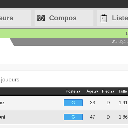
eurs
Compos
List
C
J'ai déjà
 joueurs
Poste
Âge
Pied
Taille
G
tez
33
D
1.9
G
oni
47
D
1.8