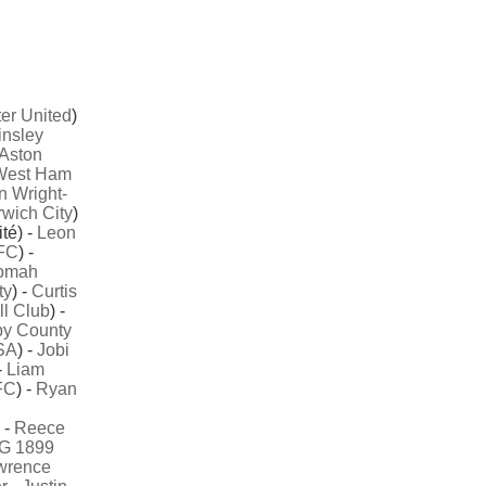
er United
)
insley
Aston
West Ham
 Wright-
wich City
)
té) -
Leon
 FC
) -
domah
ty
) -
Curtis
ll Club
) -
by County
SA
) -
Jobi
-
Liam
FC
) -
Ryan
 -
Reece
G 1899
wrence