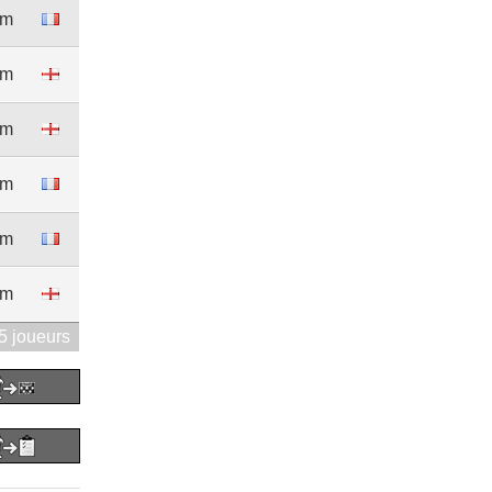
3m
3m
0m
2m
1m
0m
5 joueurs