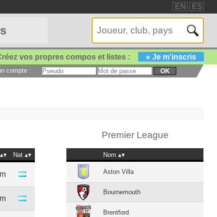
EN
ES
es
réez vos propres compos et listes :
» Je m'inscris
 un compte :
OK
Premier League
Nat
Nom
Aston Villa
1m
Bournemouth
6m
Brentford