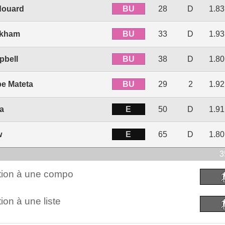
BU
douard
28
D
1.8
BU
ckham
33
D
1.9
BU
pbell
38
D
1.8
BU
pe Mateta
29
2
1.9
E
ra
50
D
1.9
E
w
65
D
1.8
3
ction à une compo
ion à une liste