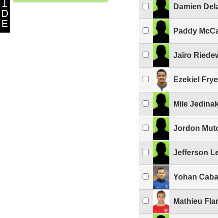
Damien Del
Paddy McCa
Jaïro Riede
Ezekiel Frye
Mile Jedina
Jordon Mut
Jefferson L
Yohan Cab
Mathieu Fla