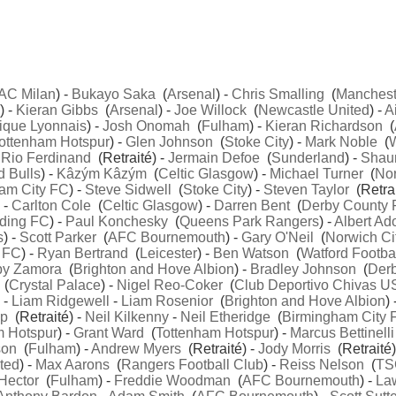
AC Milan
) -
Bukayo Saka
(
Arsenal
) -
Chris Smalling
(
Manchest
) -
Kieran Gibbs
(
Arsenal
) -
Joe Willock
(
Newcastle United
) -
A
ique Lyonnais
) -
Josh Onomah
(
Fulham
) -
Kieran Richardson
(
ottenham Hotspur
) -
Glen Johnson
(
Stoke City
) -
Mark Noble
(
-
Rio Ferdinand
(Retraité) -
Jermain Defoe
(
Sunderland
) -
Shaun
 Bulls
) -
Kâzým Kâzým
(
Celtic Glasgow
) -
Michael Turner
(
Nor
am City FC
) -
Steve Sidwell
(
Stoke City
) -
Steven Taylor
(Retrai
) -
Carlton Cole
(
Celtic Glasgow
) -
Darren Bent
(
Derby County
ding FC
) -
Paul Konchesky
(
Queens Park Rangers
) -
Albert A
s
) -
Scott Parker
(
AFC Bournemouth
) -
Gary O'Neil
(
Norwich Ci
 FC
) -
Ryan Bertrand
(
Leicester
) -
Ben Watson
(
Watford Footba
y Zamora
(
Brighton and Hove Albion
) -
Bradley Johnson
(
Der
(
Crystal Palace
) -
Nigel Reo-Coker
(
Club Deportivo Chivas U
) -
Liam Ridgewell
-
Liam Rosenior
(
Brighton and Hove Albion
) 
op
(Retraité) -
Neil Kilkenny
-
Neil Etheridge
(
Birmingham City 
m Hotspur
) -
Grant Ward
(
Tottenham Hotspur
) -
Marcus Bettinelli
son
(
Fulham
) -
Andrew Myers
(Retraité) -
Jody Morris
(Retraité)
ted
) -
Max Aarons
(
Rangers Football Club
) -
Reiss Nelson
(
TS
Hector
(
Fulham
) -
Freddie Woodman
(
AFC Bournemouth
) -
La