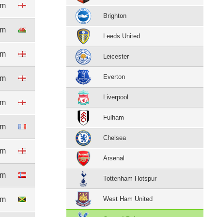
8m
Brighton
6m
Leeds United
5m
Leicester
Everton
7m
Liverpool
8m
Fulham
0m
Chelsea
1m
Arsenal
9m
Tottenham Hotspur
8m
West Ham United