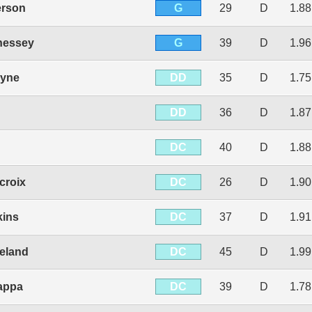
G
erson
29
D
1.8
G
nessey
39
D
1.9
DD
lyne
35
D
1.7
DD
36
D
1.8
DC
40
D
1.8
DC
croix
26
D
1.9
DC
ins
37
D
1.9
DC
eland
45
D
1.9
DC
appa
39
D
1.7