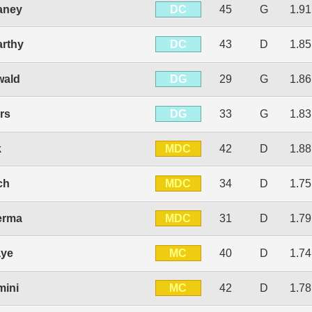
DC
aney
45
G
1.9
DC
rthy
43
D
1.8
DG
wald
29
G
1.8
DG
rs
33
G
1.8
MDC
k
42
D
1.8
MDC
ch
34
D
1.7
MDC
erma
31
D
1.7
MC
aye
40
D
1.7
MC
mini
42
D
1.7