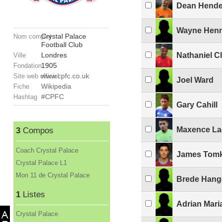
Dean Hend
Wayne Hen
Crystal Palace
Nom complet
Football Club
Londres
Nathaniel C
Ville
1905
Fondation
www.cpfc.co.uk
Site web officiel
Joel Ward
Wikipedia
Fiche
#CPFC
Hashtag
Gary Cahill
Maxence La
3
Compos
Coach Crystal Palace
James Tomk
Crystal Palace L1
Mon 11 de Crystal Palace
Brede Hang
1
Listes
Adrian Mari
Crystal Palace