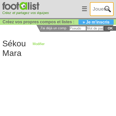
☰
Créez et partagez vos équipes
Créez vos propres compos et listes :
» Je m'inscris
J'ai déjà un compte :
OK
Sékou
Modifier
Mara