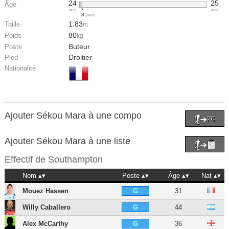
24
25
Âge
ans
ans
8
jours
1.83
Taille
m
80
Poids
kg
Buteur
Poste
Droitier
Pied
Nationalité
Ajouter Sékou Mara à une compo
Ajouter Sékou Mara à une liste
Effectif de
Southampton
Nom
Poste
Âge
Nat
Mouez Hassen
31
G
Willy Caballero
44
G
Alex McCarthy
36
G