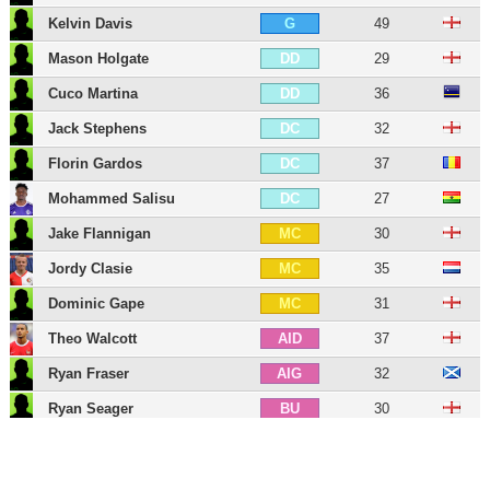
Kelvin Davis
49
G
Mason Holgate
29
DD
Cuco Martina
36
DD
Jack Stephens
32
DC
Florin Gardos
37
DC
Mohammed Salisu
27
DC
Jake Flannigan
30
MC
Jordy Clasie
35
MC
Dominic Gape
31
MC
Theo Walcott
37
AID
Ryan Fraser
32
AIG
Ryan Seager
30
BU
Charlie Austin
37
BU
Ben Brereton
27
BU