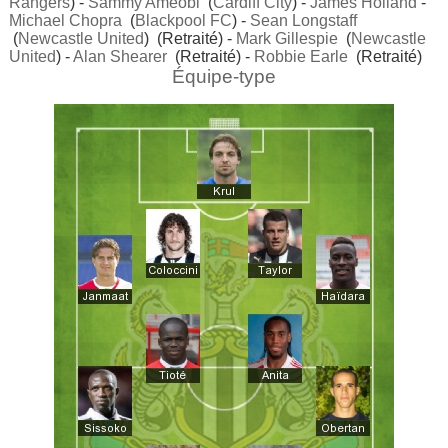
Rangers
) -
Sammy Ameobi
(
Cardiff City
) -
James Holland
-
Michael Chopra
(
Blackpool FC
) -
Sean Longstaff
(
Newcastle United
) (Retraité) -
Mark Gillespie
(
Newcastle
United
) -
Alan Shearer
(Retraité) -
Robbie Earle
(Retraité)
Équipe-type