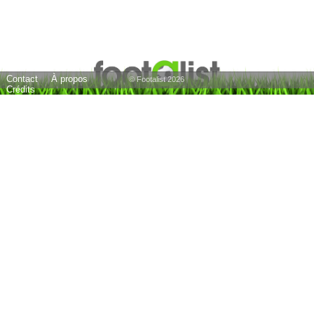
Contact
À propos
© Footalist 2026
Crédits