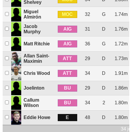
Shelvey
Miguel
MOC
32
G
1.74m
Almirón
Jacob
AIG
31
D
1.76m
Murphy
AIG
Matt Ritchie
36
G
1.72m
Allan Saint-
ATT
29
D
1.73m
Maximin
ATT
Chris Wood
34
D
1.91m
BU
Joelinton
29
D
1.86m
Callum
BU
34
2
1.80m
Wilson
E
Eddie Howe
48
D
1.80m
34 jo