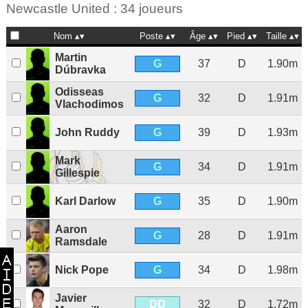
Newcastle United : 34 joueurs
Nom
Poste
Âge
Pied
Taille
Martin
G
37
D
1.90m
Dúbravka
Odisseas
G
32
D
1.91m
Vlachodimos
G
John Ruddy
39
D
1.93m
Mark
G
34
D
1.91m
Gillespie
G
Karl Darlow
35
D
1.90m
Aaron
G
28
D
1.91m
Ramsdale
G
Nick Pope
34
D
1.98m
Javier
DD
32
D
1.72m