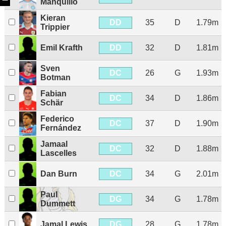
Manquillo
Kieran
DD
35
D
1.79m
Trippier
DD
Emil Krafth
32
D
1.81m
Sven
DC
26
G
1.93m
Botman
Fabian
DC
34
D
1.86m
Schär
Federico
DC
37
D
1.90m
Fernández
Jamaal
DC
32
D
1.88m
Lascelles
DC
Dan Burn
34
G
2.01m
Paul
DG
34
G
1.78m
Dummett
DG
Jamal Lewis
28
G
1.78m