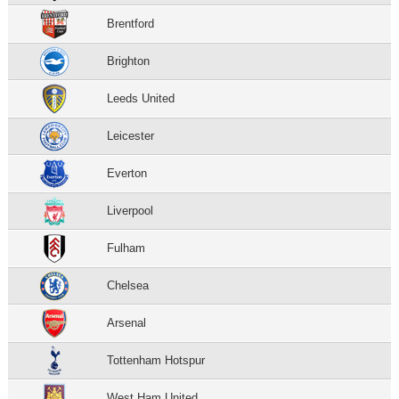
Brentford
Brighton
Leeds United
Leicester
Everton
Liverpool
Fulham
Chelsea
Arsenal
Tottenham Hotspur
West Ham United