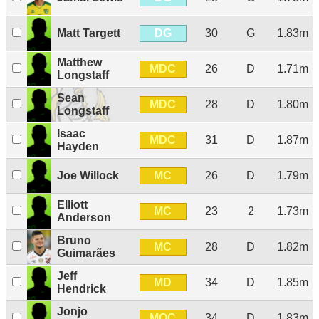
DG
Matt Targett
30
G
1.83m
Matthew
MDC
26
D
1.71m
Longstaff
Sean
MDC
28
D
1.80m
Longstaff
Isaac
MDC
31
D
1.87m
Hayden
MC
Joe Willock
26
D
1.79m
Elliott
MC
23
2
1.73m
Anderson
Bruno
MC
28
D
1.82m
Guimarães
Jeff
MD
34
D
1.85m
Hendrick
Jonjo
MOC
34
D
1.83m