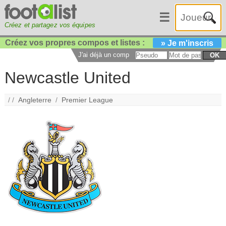
☰
Créez et partagez vos équipes
Créez vos propres compos et listes :
» Je m'inscris
J'ai déjà un compte :
OK
Newcastle United
/ /
Angleterre
/
Premier League