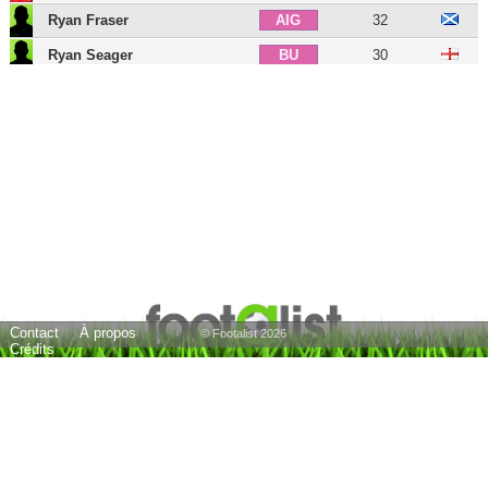
Ryan Fraser
32
AIG
Ryan Seager
30
BU
Charlie Austin
37
BU
Ben Brereton
27
BU
Sékou Mara
24
BU
Claude Puel
64
E
19 joueurs
Contact
À propos
© Footalist 2026
Crédits