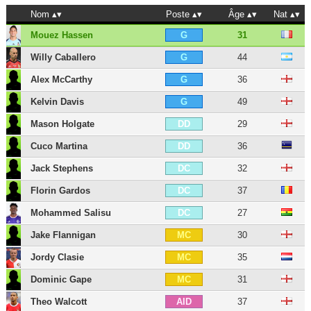
Nom
Poste
Âge
Nat
Mouez Hassen
31
G
Willy Caballero
44
G
Alex McCarthy
36
G
Kelvin Davis
49
G
Mason Holgate
29
DD
Cuco Martina
36
DD
Jack Stephens
32
DC
Florin Gardos
37
DC
Mohammed Salisu
27
DC
Jake Flannigan
30
MC
Jordy Clasie
35
MC
Dominic Gape
31
MC
Theo Walcott
37
AID