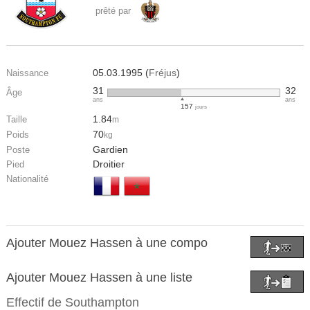
prêté par
05.03.1995 (
Fréjus
)
Naissance
31
32
Âge
ans
ans
157
jours
1.84
Taille
m
70
Poids
kg
Gardien
Poste
Droitier
Pied
Nationalité
Ajouter Mouez Hassen à une compo
Ajouter Mouez Hassen à une liste
Effectif de
Southampton