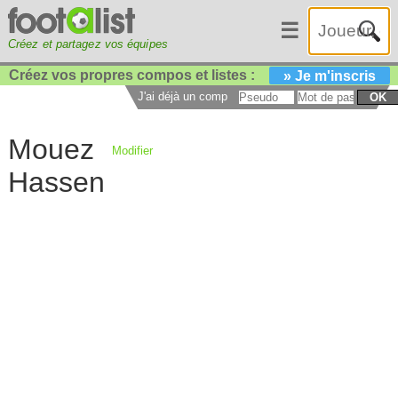
☰
Créez et partagez vos équipes
Créez vos propres compos et listes :
» Je m'inscris
J'ai déjà un compte :
OK
Mouez
Modifier
Hassen