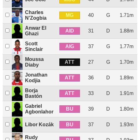
Charles
MG
40
G
1.71m
N'Zogbia
Anwar El
AID
31
D
1.88m
Ghazi
Scott
AIG
37
G
1.77m
Sinclair
Moussa
ATT
27
G
1.70m
Diaby
Jonathan
ATT
36
D
1.89m
Kodjia
Borja
ATT
33
D
1.91m
Bastón
Gabriel
BU
39
D
1.80m
Agbonlahor
BU
Libor Kozák
37
D
1.93m
Rudy