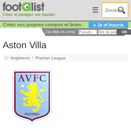
☰
Créez et partagez vos équipes
Créez vos propres compos et listes :
» Je m'inscris
J'ai déjà un compte :
OK
Aston Villa
/ /
Angleterre
/
Premier League