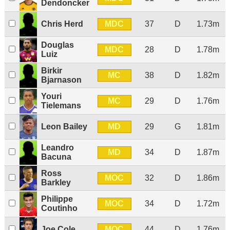
Dendoncker
MDC
Chris Herd
37
D
1.73m
Douglas
MDC
28
D
1.78m
Luiz
Birkir
MC
38
D
1.82m
Bjarnason
Youri
MC
29
D
1.76m
Tielemans
MD
Leon Bailey
29
G
1.81m
Leandro
MD
34
D
1.87m
Bacuna
Ross
MOC
32
D
1.86m
Barkley
Philippe
MOC
34
D
1.72m
Coutinho
MOC
Joe Cole
44
D
1.76m