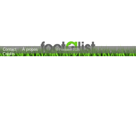
Contact
À propos
© Footalist 2026
Crédits