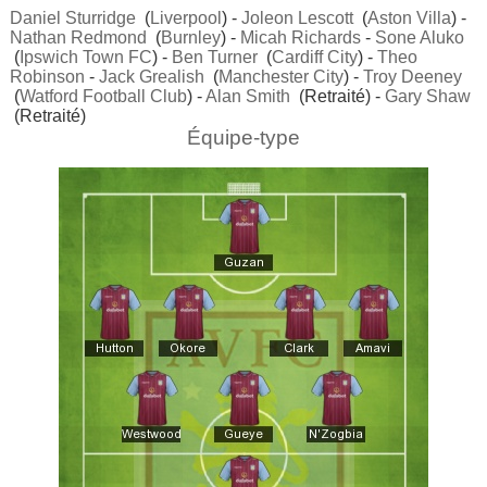
Daniel Sturridge
(
Liverpool
) -
Joleon Lescott
(
Aston Villa
) -
Nathan Redmond
(
Burnley
) -
Micah Richards
-
Sone Aluko
(
Ipswich Town FC
) -
Ben Turner
(
Cardiff City
) -
Theo
Robinson
-
Jack Grealish
(
Manchester City
) -
Troy Deeney
(
Watford Football Club
) -
Alan Smith
(Retraité) -
Gary Shaw
(Retraité)
Équipe-type