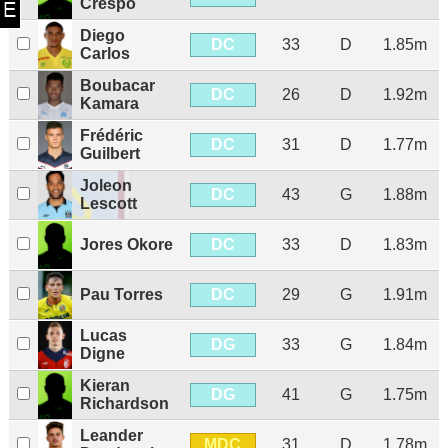
Crespo
Diego
DC
33
D
1.85m
Carlos
Boubacar
DC
26
D
1.92m
Kamara
Frédéric
DC
31
D
1.77m
Guilbert
Joleon
DC
43
G
1.88m
Lescott
DC
Jores Okore
33
D
1.83m
DC
Pau Torres
29
G
1.91m
Lucas
DG
33
G
1.84m
Digne
Kieran
DG
41
G
1.75m
Richardson
Leander
MDC
31
D
1.78m