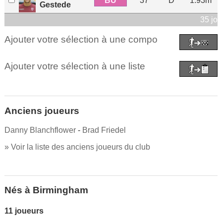
BU
37
D
1.93m
Gestede
35 jo
Ajouter votre sélection à une compo
Ajouter votre sélection à une liste
Anciens joueurs
Danny Blanchflower
-
Brad Friedel
» Voir la liste des anciens joueurs du club
Nés à Birmingham
11 joueurs