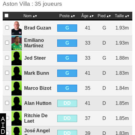
Aston Villa : 35 joueurs
Nom
Poste
Âge
Pied
Taille
G
Brad Guzan
41
G
1.93m
Emiliano
G
33
D
1.93m
Martínez
G
Jed Steer
33
G
1.88m
G
Mark Bunn
41
D
1.83m
G
Marco Bizot
35
D
1.84m
DD
Alan Hutton
41
D
1.85m
Ritchie De
DD
37
D
1.85m
Laet
José Angel
DD
39
D
1.83m