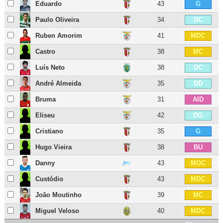
Eduardo
43
G
Paulo Oliveira
34
DC
Ruben Amorim
41
MDC
Castro
38
MC
Luís Neto
38
DC
André Almeida
35
DD
Bruma
31
AID
Eliseu
42
DG
Cristiano
35
G
Hugo Vieira
38
BU
Danny
43
MOC
Custódio
43
MDC
João Moutinho
39
MC
Miguel Veloso
40
MDC