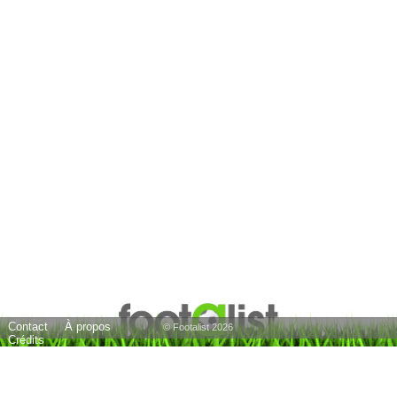
Contact
À propos
© Footalist 2026
Crédits