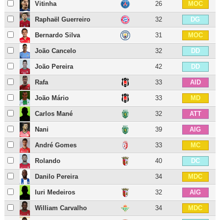
Vitinha
26
MOC
Raphaël Guerreiro
32
DG
Bernardo Silva
31
MOC
João Cancelo
32
DD
João Pereira
42
DD
Rafa
33
AID
João Mário
33
MD
Carlos Mané
32
ATT
Nani
39
AIG
André Gomes
33
MC
Rolando
40
DC
Danilo Pereira
34
MDC
Iuri Medeiros
32
AIG
William Carvalho
34
MDC