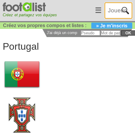
☰
Créez et partagez vos équipes
Créez vos propres compos et listes :
» Je m'inscris
J'ai déjà un compte :
OK
Portugal