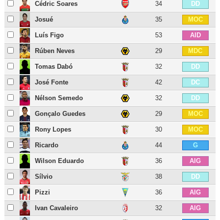
Cédric Soares
34
DD
Josué
35
MOC
Luís Figo
53
AID
Rúben Neves
29
MDC
Tomas Dabó
32
DD
José Fonte
42
DC
Nélson Semedo
32
DD
Gonçalo Guedes
29
MOC
Rony Lopes
30
MOC
Ricardo
44
G
Wilson Eduardo
36
AIG
Sílvio
38
DD
Pizzi
36
AIG
Ivan Cavaleiro
32
AIG