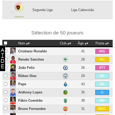
Segunda Liga
Liga Cabovisão
Sélection de 50 joueurs
Nom
Club
Âge
Poste
Cristiano Ronaldo
41
AIG
Renato Sanches
28
MC
João Felix
26
ATT
Rúben Dias
29
DC
Pepe
43
DC
Anthony Lopes
35
G
Fábio Coentrão
38
DG
Bruno Fernandes
31
MOC