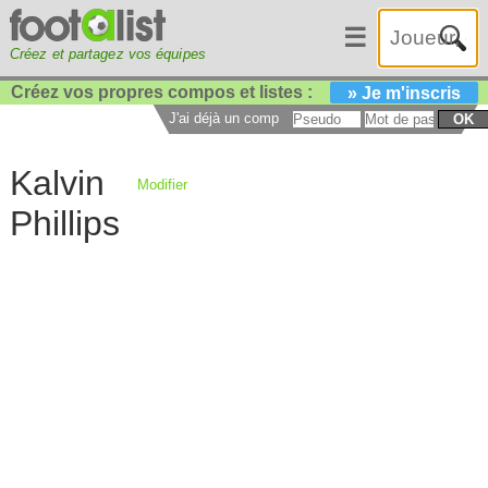
☰
Créez et partagez vos équipes
Créez vos propres compos et listes :
» Je m'inscris
J'ai déjà un compte :
OK
Kalvin
Modifier
Phillips