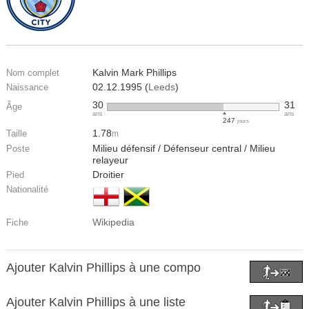
Kalvin Mark Phillips
Nom complet
02.12.1995 (
Leeds
)
Naissance
30
31
Âge
ans
ans
247
jours
1.78
Taille
m
Milieu défensif / Défenseur central / Milieu
Poste
relayeur
Droitier
Pied
Nationalité
Wikipedia
Fiche
Ajouter Kalvin Phillips à une compo
Ajouter Kalvin Phillips à une liste