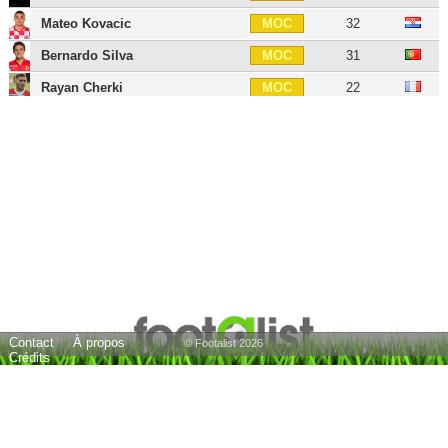
Mateo Kovacic
32
MOC
Bernardo Silva
31
MOC
Rayan Cherki
22
MOC
Jérémy Doku
24
AID
Phil Foden
26
AIG
Jack Grealish
30
AIG
Erling Haaland
26
ATT
Savinho
22
ATT
Pep Guardiola
56
E
21 joueurs
Contact
À propos
© Footalist 2026
Crédits