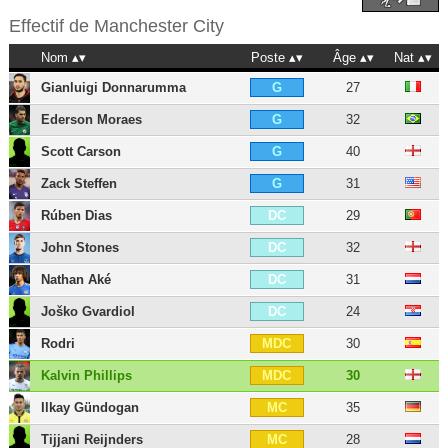
Effectif de
Manchester City
Nom
Poste
Âge
Nat
Gianluigi Donnarumma
27
G
Ederson Moraes
32
G
Scott Carson
40
G
Zack Steffen
31
G
Rúben Dias
29
DC
John Stones
32
DC
Nathan Aké
31
DC
Joško Gvardiol
24
DC
Rodri
30
MDC
Kalvin Phillips
30
MDC
Ilkay Gündogan
35
MC
Tijjani Reijnders
28
MC