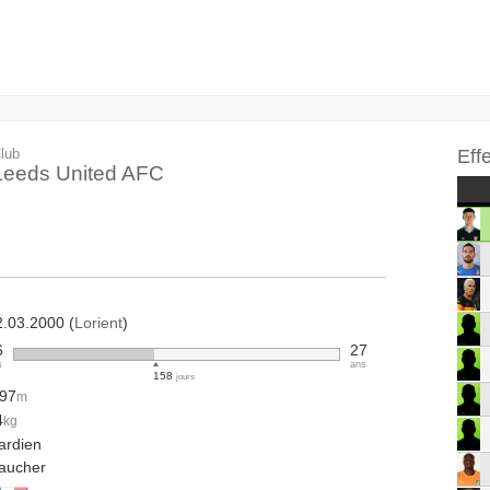
lub
Eff
Leeds United AFC
2.03.2000 (
Lorient
)
6
27
s
ans
158
jours
.97
m
4
kg
ardien
aucher