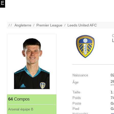
/ /
Angleterre
/
Premier League
/
Leeds United AFC
C
0
Naissance
2
Âge
an
1
Taille
7
Poids
64
Compos
G
Poste
G
Pied
Arsenal équipe B