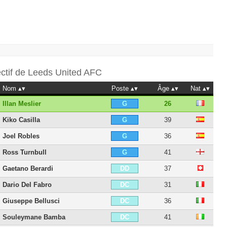
ectif de
Leeds United AFC
Nom
Poste
Âge
Nat
Illan Meslier
26
G
Kiko Casilla
39
G
Joel Robles
36
G
Ross Turnbull
41
G
Gaetano Berardi
37
DD
Dario Del Fabro
31
DC
Giuseppe Bellusci
36
DC
Souleymane Bamba
41
DC