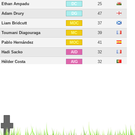
Ethan Ampadu
25
DC
Adam Drury
47
DG
Liam Bridcutt
37
MDC
Toumani Diagouraga
39
MC
Pablo Hernández
41
MOC
Hadi Sacko
32
AID
Hélder Costa
32
AIG
El Hadji Diouf
45
ATT
Lee Erwin
32
ATT
Rodrigo Moreno
35
BU
Patrick Bamford
32
BU
Marcelo Bielsa
71
E
20 joueurs