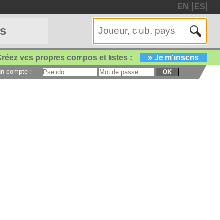
EN
ES
es
réez vos propres compos et listes :
» Je m'inscris
 un compte :
OK