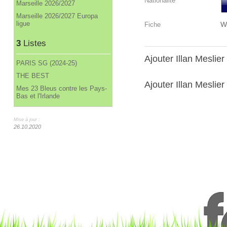
Nationalité
Marseille 2026/2027
Marseille 2026/2027 Europa
ligue
W
Fiche
3
Listes
Ajouter Illan Meslie
PARIS SG (2024-25)
THE BEST
Ajouter Illan Meslier
Mes 23 Bleus contre les Pays-
Bas et l'Irlande
Mise à jour :
26.10.2020