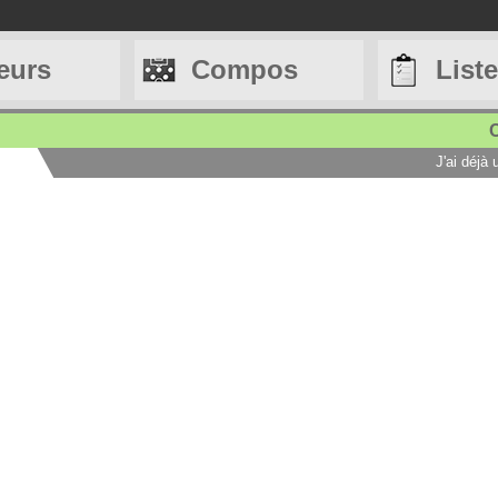
eurs
Compos
List
C
J'ai déjà