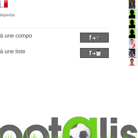
ikipedia
r à une compo
 à une liste