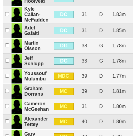
Hooiveld
Kyle
DC
Callan-
31
D
1.83m
McFadden
Adel
DC
31
D
1.85m
Gafaiti
Martin
DG
38
G
1.78m
Olsson
Jeff
DG
33
G
1.78m
Schlupp
Youssouf
MDC
39
D
1.77m
Mulumbu
Graham
MC
39
D
1.81m
Dorrans
Cameron
MC
31
D
1.80m
McGeehan
Alexander
MC
40
D
1.80m
Tettey
Gary