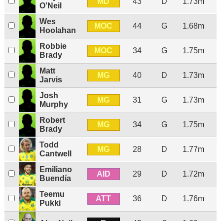
MD
43
D
1.73m
O'Neil
Wes
MOC
44
G
1.68m
Hoolahan
Robbie
MOC
34
G
1.75m
Brady
Matt
MG
40
D
1.73m
Jarvis
Josh
MG
31
G
1.73m
Murphy
Robert
MG
34
G
1.75m
Brady
Todd
MG
28
D
1.77m
Cantwell
Emiliano
AID
29
D
1.72m
Buendía
Teemu
ATT
36
D
1.76m
Pukki