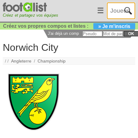
☰
Créez et partagez vos équipes
Créez vos propres compos et listes :
» Je m'inscris
J'ai déjà un compte :
OK
Norwich City
/ /
Angleterre
/
Championship