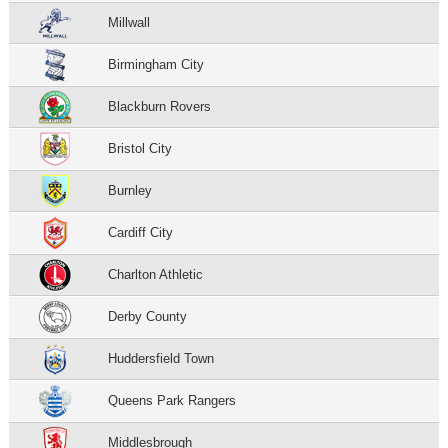
Millwall
Birmingham City
Blackburn Rovers
Bristol City
Burnley
Cardiff City
Charlton Athletic
Derby County
Huddersfield Town
Queens Park Rangers
Middlesbrough