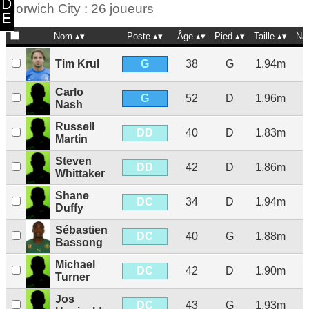
Norwich City : 26 joueurs
Nom
Poste
Âge
Pied
Taille
Na
G
Tim Krul
38
G
1.94m
Carlo
G
52
D
1.96m
Nash
Russell
DD
40
D
1.83m
Martin
Steven
DD
42
D
1.86m
Whittaker
Shane
DC
34
D
1.94m
Duffy
Sébastien
DC
40
G
1.88m
Bassong
Michael
DC
42
D
1.90m
Turner
Jos
DC
43
G
1.93m