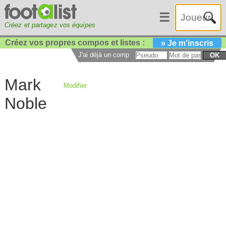
☰
Créez et partagez vos équipes
Créez vos propres compos et listes :
» Je m'inscris
J'ai déjà un compte :
OK
Mark
Modifier
Noble