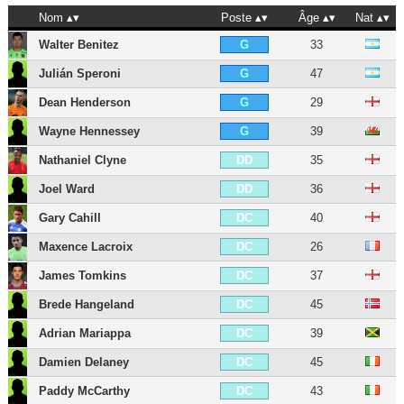
Nom
Poste
Âge
Nat
Walter Benitez
33
G
Julián Speroni
47
G
Dean Henderson
29
G
Wayne Hennessey
39
G
Nathaniel Clyne
35
DD
Joel Ward
36
DD
Gary Cahill
40
DC
Maxence Lacroix
26
DC
James Tomkins
37
DC
Brede Hangeland
45
DC
Adrian Mariappa
39
DC
Damien Delaney
45
DC
Paddy McCarthy
43
DC