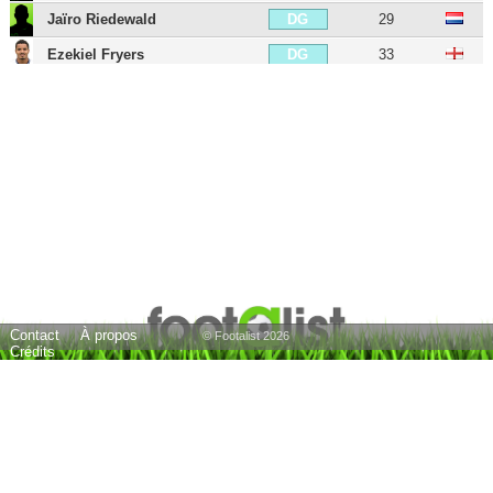
Jaïro Riedewald
29
DG
Ezekiel Fryers
33
DG
Mile Jedinak
42
MDC
Jordon Mutch
34
MDC
Jefferson Lerma
31
MDC
Yohan Cabaye
40
MC
Mathieu Flamini
42
MC
Joe Ledley
39
MC
James McArthur
38
MC
Contact
À propos
Adlène Guedioura
40
MC
© Footalist 2026
Crédits
Will Hughes
31
MD
Jason Puncheon
40
MD
Eberechi Eze
28
MOC
Bakary Sako
38
MG