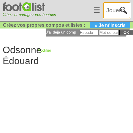
☰
Créez et partagez vos équipes
Créez vos propres compos et listes :
» Je m'inscris
J'ai déjà un compte :
OK
Odsonne
Modifier
Édouard