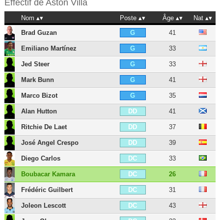
Effectif de
Aston Villa
Nom
Poste
Âge
Nat
Brad Guzan
41
G
Emiliano Martínez
33
G
Jed Steer
33
G
Mark Bunn
41
G
Marco Bizot
35
G
Alan Hutton
41
DD
Ritchie De Laet
37
DD
José Angel Crespo
39
DD
Diego Carlos
33
DC
Boubacar Kamara
26
DC
Frédéric Guilbert
31
DC
Joleon Lescott
43
DC