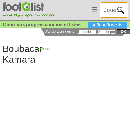
☰
Créez et partagez vos équipes
Créez vos propres compos et listes :
» Je m'inscris
J'ai déjà un compte :
OK
Boubacar
Modifier
Kamara