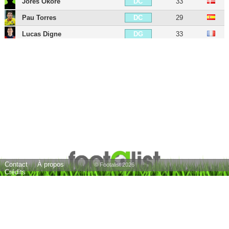
Jores Okore
33
DC
Pau Torres
29
DC
Lucas Digne
33
DG
Kieran Richardson
41
DG
Leander Dendoncker
31
MDC
Chris Herd
37
MDC
Douglas Luiz
28
MDC
Birkir Bjarnason
38
MC
Youri Tielemans
29
MC
Leon Bailey
29
MD
Contact
À propos
Leandro Bacuna
34
MD
© Footalist 2026
Crédits
Ross Barkley
32
MOC
Philippe Coutinho
34
MOC
Joe Cole
44
MOC