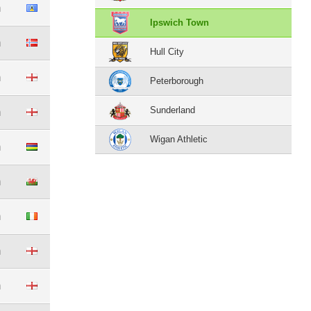
m
Ipswich Town
m
Hull City
m
Peterborough
Sunderland
m
Wigan Athletic
m
m
m
m
m