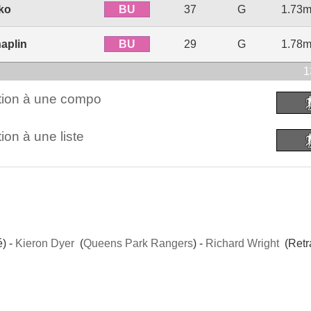
BU
ko
37
G
1.73
BU
aplin
29
G
1.78
1
ction à une compo
ion à une liste
é) -
Kieron Dyer
(
Queens Park Rangers
) -
Richard Wright
(Retra