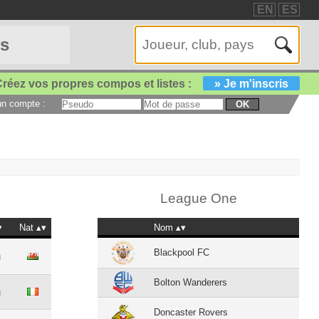
EN
ES
es
réez vos propres compos et listes :
» Je m'inscris
 un compte :
OK
League One
Nat
Nom
Blackpool FC
m
Bolton Wanderers
m
Doncaster Rovers