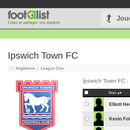
Jou
Créez et partagez vos équipes
Ipswich Town FC
/ /
Angleterre
/
League One
Ipswich Town FC : 
Nom
Elliott He
Kevin Fo