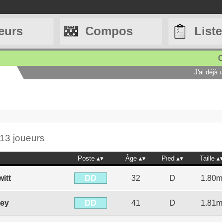
eurs
Compos
List
C
J'ai déjà
13 joueurs
Poste
Âge
Pied
Taille
DD
witt
32
D
1.80
DD
ley
41
D
1.81