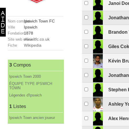
Janoi Do
Jonathan
Ipswich Town FC
Nom complet
Ipswich
Ville
Brandon 
1878
Fondation
www.itfc.co.uk
Site web officiel
Wikipedia
Fiche
Giles Co
Kévin Br
3
Compos
Jonathan
Ipswich Town 2000
ÉQUIPE TYPE IPSWICH
TOWN
Stephen 
Légendes d'Ipswich
Ashley Y
1
Listes
Ipswich Town ancien joueur
Alex Hen