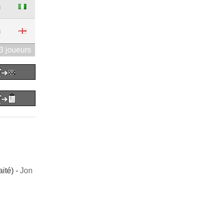
m
m
3 joueurs
ité) -
Jon