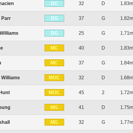
DC
nacien
32
D
1.83
DG
 Parr
37
G
1.82
DG
Williams
25
G
1.71
MC
ke
40
D
1.83
MC
u
37
G
1.84
MOC
 Williams
32
D
1.68
MOC
Hunt
45
2
1.72
MG
oung
41
D
1.75
MG
shall
32
G
1.77