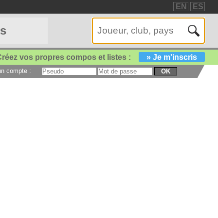
EN
ES
es
réez vos propres compos et listes :
» Je m'inscris
 un compte :
OK