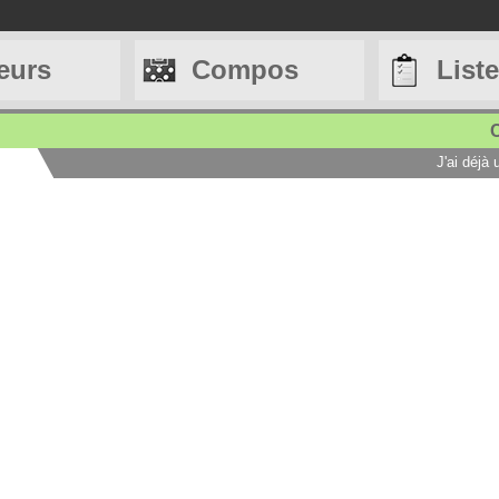
eurs
Compos
List
C
J'ai déjà