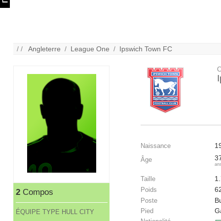
/ /
Angleterre
/
League One
/
Ipswich Town FC
C
1
Naissance
3
Âge
an
1
Taille
6
Poids
2
Compos
Bu
Poste
G
Pied
ÉQUIPE TYPE HULL CITY