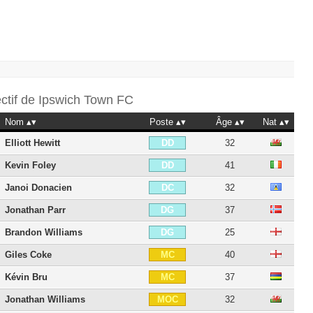
ectif de
Ipswich Town FC
Nom
Poste
Âge
Nat
Elliott Hewitt
32
DD
Kevin Foley
41
DD
Janoi Donacien
32
DC
Jonathan Parr
37
DG
Brandon Williams
25
DG
Giles Coke
40
MC
Kévin Bru
37
MC
Jonathan Williams
32
MOC