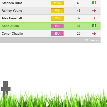
Stephen Hunt
45
MOC
Ashley Young
41
MG
Alex Henshall
32
MG
Sone Aluko
37
BU
Conor Chaplin
29
BU
13 joueurs