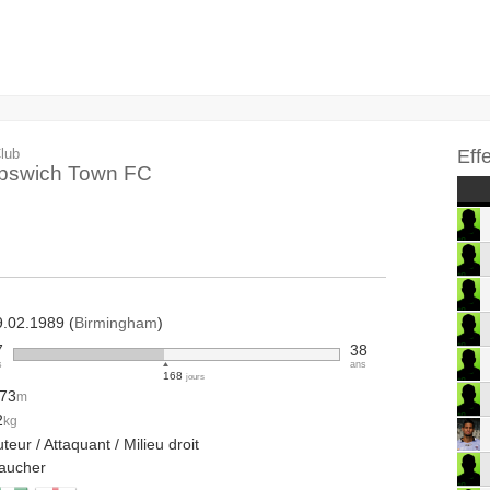
lub
Eff
Ipswich Town FC
9.02.1989 (
Birmingham
)
7
38
s
ans
168
jours
.73
m
2
kg
teur / Attaquant / Milieu droit
aucher