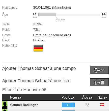
30.04.1961 (
Mannheim
)
Naissance
65
66
Âge
ans
ans
101
jours
1.73
Taille
m
73
Poids
kg
Entraîneur / Arrière droit
Poste
Droitier
Pied
Nationalité
Ajouter Thomas Schaaf à une compo
Ajouter Thomas Schaaf à une liste
Effectif de
Hanovre 96
Nom
Poste
Âge
Nat
Samuel Radlinger
33
G