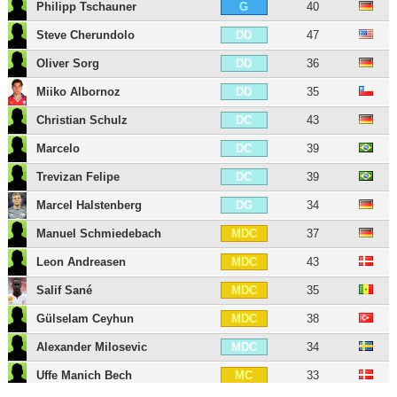
Philipp Tschauner
40
G
Steve Cherundolo
47
DD
Oliver Sorg
36
DD
Miiko Albornoz
35
DD
Christian Schulz
43
DC
Marcelo
39
DC
Trevizan Felipe
39
DC
Marcel Halstenberg
34
DG
Manuel Schmiedebach
37
MDC
Leon Andreasen
43
MDC
Salif Sané
35
MDC
Gülselam Ceyhun
38
MDC
Alexander Milosevic
34
MDC
Uffe Manich Bech
33
MC