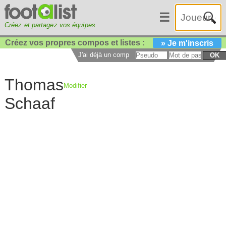
☰
Créez et partagez vos équipes
Créez vos propres compos et listes :
» Je m'inscris
J'ai déjà un compte :
OK
Thomas
Modifier
Schaaf