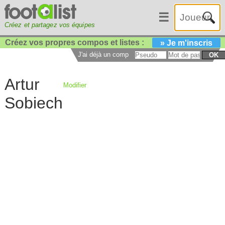
☰
Créez et partagez vos équipes
Créez vos propres compos et listes :
» Je m'inscris
J'ai déjà un compte :
OK
Artur
Modifier
Sobiech