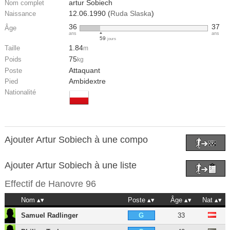
artur Sobiech
Nom complet
12.06.1990 (
Ruda Slaska
)
Naissance
36
37
Âge
ans
ans
59
jours
1.84
Taille
m
75
Poids
kg
Attaquant
Poste
Ambidextre
Pied
Nationalité
Ajouter Artur Sobiech à une compo
Ajouter Artur Sobiech à une liste
Effectif de
Hanovre 96
Nom
Poste
Âge
Nat
Samuel Radlinger
33
G