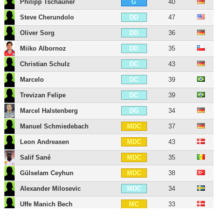
Philipp Tschauner
40
G
Steve Cherundolo
47
DD
Oliver Sorg
36
DD
Miiko Albornoz
35
DD
Christian Schulz
43
DC
Marcelo
39
DC
Trevizan Felipe
39
DC
Marcel Halstenberg
34
DG
Manuel Schmiedebach
37
MDC
Leon Andreasen
43
MDC
Salif Sané
35
MDC
Gülselam Ceyhun
38
MDC
Alexander Milosevic
34
MDC
Uffe Manich Bech
33
MC