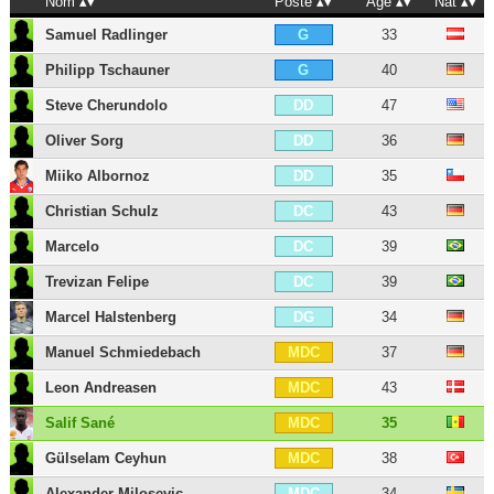
Nom
Poste
Âge
Nat
Samuel Radlinger
33
G
Philipp Tschauner
40
G
Steve Cherundolo
47
DD
Oliver Sorg
36
DD
Miiko Albornoz
35
DD
Christian Schulz
43
DC
Marcelo
39
DC
Trevizan Felipe
39
DC
Marcel Halstenberg
34
DG
Manuel Schmiedebach
37
MDC
Leon Andreasen
43
MDC
Salif Sané
35
MDC
Gülselam Ceyhun
38
MDC
Alexander Milosevic
34
MDC