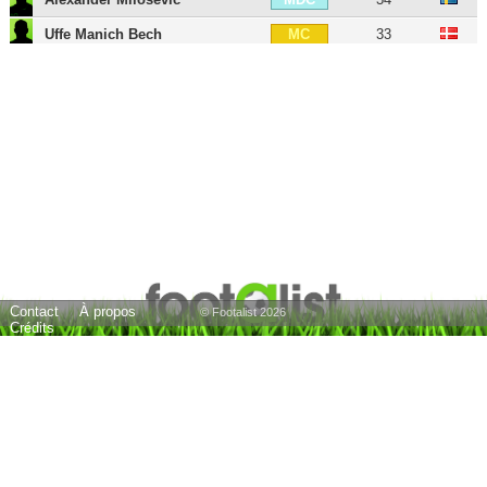
Uffe Manich Bech
33
MC
Martin Harnik
39
MD
Vladimir Rankovic
33
MD
Sebastian Kerk
32
MG
Edgar Prib
36
MG
Jan Schlaudraff
43
ATT
Kenan Karaman
32
ATT
Artur Sobiech
36
ATT
Contact
À propos
Hugo Almeida
42
BU
© Footalist 2026
Crédits
Thomas Schaaf
65
E
24 joueurs