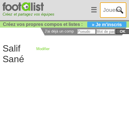
☰
Créez et partagez vos équipes
Créez vos propres compos et listes :
» Je m'inscris
J'ai déjà un compte :
OK
Salif
Modifier
Sané