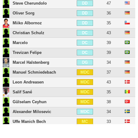
Steve Cherundolo
47
DD
Oliver Sorg
36
DD
Miiko Albornoz
35
DD
Christian Schulz
43
DC
Marcelo
39
DC
Trevizan Felipe
39
DC
Marcel Halstenberg
34
DG
Manuel Schmiedebach
37
MDC
Leon Andreasen
43
MDC
Salif Sané
35
MDC
Gülselam Ceyhun
38
MDC
Alexander Milosevic
34
MDC
Uffe Manich Bech
33
MC
Martin Harnik
39
MD