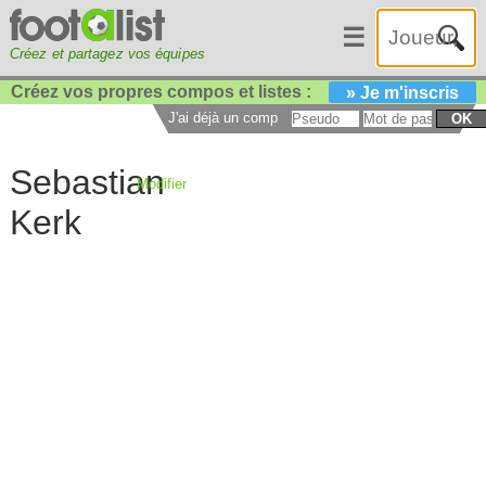
☰
Créez et partagez vos équipes
Créez vos propres compos et listes :
» Je m'inscris
J'ai déjà un compte :
OK
Sebastian
Modifier
Kerk