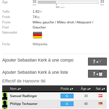
32
33
Âge
ans
ans
111
jours
1.82
Taille
m
74
Poids
kg
Milieu gauche / Milieu droit / Attaquant /
Poste
Gaucher
Pied
Nationalité
Wikipedia
Fiche
Ajouter Sebastian Kerk à une compo
Ajouter Sebastian Kerk à une liste
Effectif de
Hanovre 96
Nom
Poste
Âge
Nat
Samuel Radlinger
33
G
Philipp Tschauner
40
G