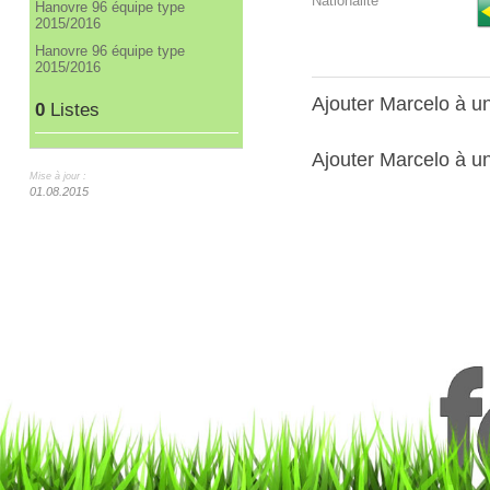
Nationalité
Hanovre 96 équipe type
2015/2016
Hanovre 96 équipe type
2015/2016
Ajouter Marcelo à 
0
Listes
Ajouter Marcelo à un
Mise à jour :
01.08.2015