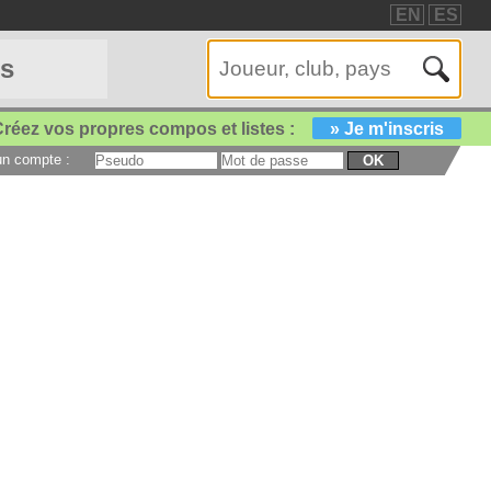
EN
ES
es
réez vos propres compos et listes :
» Je m'inscris
 un compte :
OK