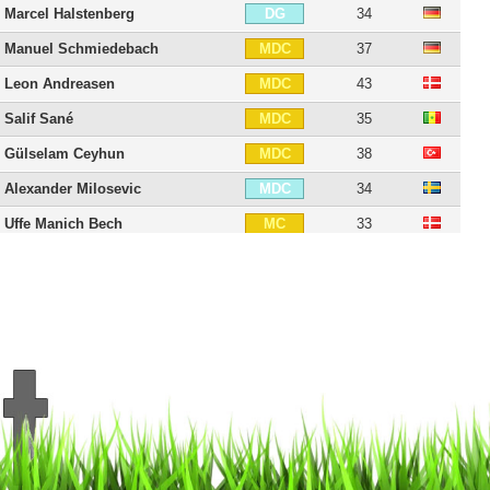
Marcel Halstenberg
34
DG
Manuel Schmiedebach
37
MDC
Leon Andreasen
43
MDC
Salif Sané
35
MDC
Gülselam Ceyhun
38
MDC
Alexander Milosevic
34
MDC
Uffe Manich Bech
33
MC
Martin Harnik
39
MD
Vladimir Rankovic
33
MD
Sebastian Kerk
32
MG
Edgar Prib
36
MG
Jan Schlaudraff
43
ATT
Kenan Karaman
32
ATT
Artur Sobiech
36
ATT