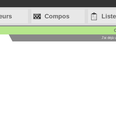
eurs
Compos
List
C
J'ai déjà