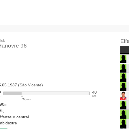
lub
Eff
Hanovre 96
5.05.1987 (
São Vicente
)
9
40
s
ans
75
jours
.90
m
9
kg
éfenseur central
mbidextre