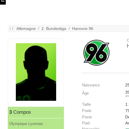
/ /
Allemagne
/
2. Bundesliga
/
Hanovre 96
C
2
Naissance
3
Âge
an
1
Taille
7
Poids
3
Compos
D
Poste
A
Pied
Olympique Lyonnais