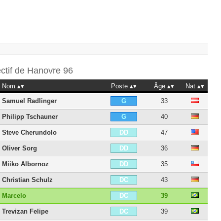
ectif de
Hanovre 96
Nom
Poste
Âge
Nat
Samuel Radlinger
33
G
Philipp Tschauner
40
G
Steve Cherundolo
47
DD
Oliver Sorg
36
DD
Miiko Albornoz
35
DD
Christian Schulz
43
DC
Marcelo
39
DC
Trevizan Felipe
39
DC