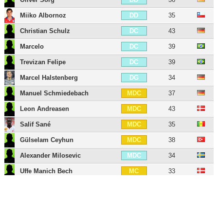
Miiko Albornoz
35
DD
Christian Schulz
43
DC
Marcelo
39
DC
Trevizan Felipe
39
DC
Marcel Halstenberg
34
DG
Manuel Schmiedebach
37
MDC
Leon Andreasen
43
MDC
Salif Sané
35
MDC
Gülselam Ceyhun
38
MDC
Alexander Milosevic
34
MDC
Uffe Manich Bech
33
MC
Martin Harnik
39
MD
Vladimir Rankovic
33
MD
Sebastian Kerk
32
MG