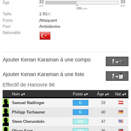
32
33
Âge
ans
ans
156
jours
1.91
Taille
m
Attaquant
Poste
Ambidextre
Pied
Nationalité
Ajouter Kenan Karaman à une compo
Ajouter Kenan Karaman à une liste
Effectif de
Hanovre 96
Nom
Poste
Âge
Nat
Samuel Radlinger
33
G
Philipp Tschauner
40
G
Steve Cherundolo
47
DD
Oliver Sorg
36
DD