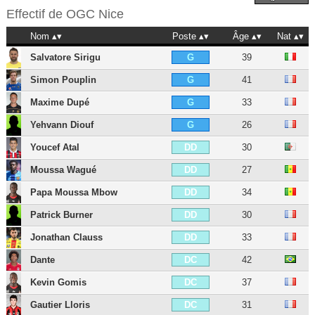
Effectif de
OGC Nice
Nom
Poste
Âge
Nat
Salvatore Sirigu
39
G
Simon Pouplin
41
G
Maxime Dupé
33
G
Yehvann Diouf
26
G
Youcef Atal
30
DD
Moussa Wagué
27
DD
Papa Moussa Mbow
34
DD
Patrick Burner
30
DD
Jonathan Clauss
33
DD
Dante
42
DC
Kevin Gomis
37
DC
Gautier Lloris
31
DC