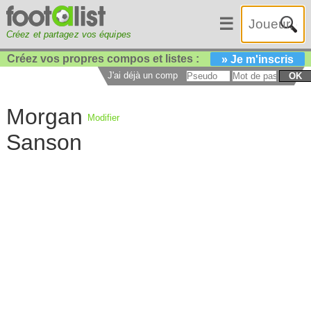
☰
Créez et partagez vos équipes
Créez vos propres compos et listes :
» Je m'inscris
J'ai déjà un compte :
OK
Morgan
Modifier
Sanson