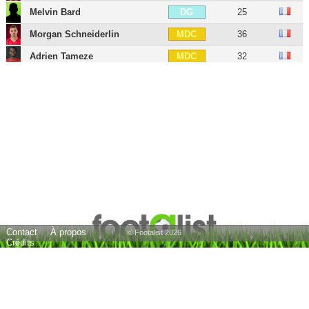
Melvin Bard
25
DG
Morgan Schneiderlin
36
MDC
Adrien Tameze
32
MDC
Alexis Beka Beka
25
MDC
Tanguy Ndombele
29
MC
Vincent Koziello
30
MC
Mounir Obbadi
43
MC
Arnaud Lusamba
29
MC
Morgan Sanson
31
MD
Danilo
30
MD
Contact
À propos
Jérémie Boga
29
MOC
© Footalist 2026
Crédits
Mahamane Traoré
37
MOC
Sofiane Diop
26
MOC
Hichem Boudaoui
26
MOC