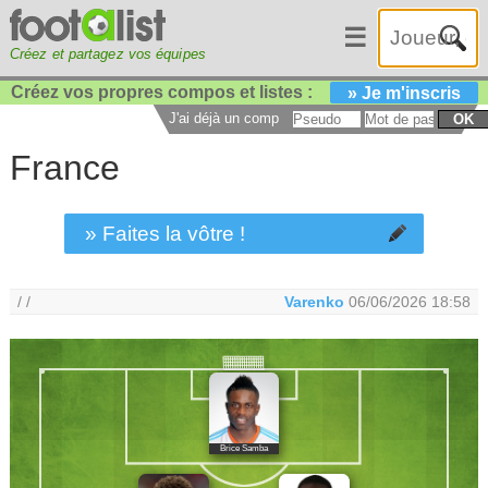
☰
Créez et partagez vos équipes
Créez vos propres compos et listes :
» Je m'inscris
J'ai déjà un compte :
OK
France
» Faites la vôtre !
/ /
Varenko
06/06/2026 18:58
Brice Samba