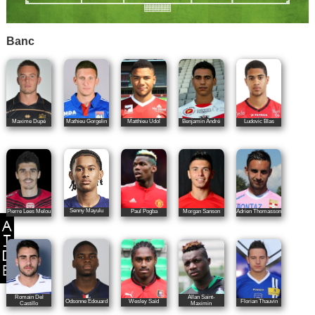
Banc
Maxime Dupé
Mathieu Gorgelin
Matthieu Udol
Benjamin André
Ludovic Blas
Senny Mayulu
Pierre Lees Melou
Paul Pogba
Morgan Sanson
Adrien Thomasson
Romain Del
Allan Saint-
Odsonne Édouard
Wesley Saïd
Florian Thauvin
Castillo
Maximin