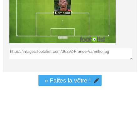
» Faites la vôtre !