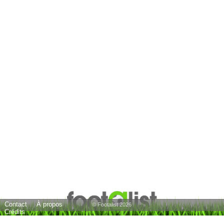
Contact
À propos
© Footalist 2026
Crédits