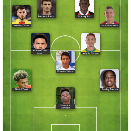
Benjamin Pavard
Malang Sarr
Jonathan Clauss
Lucas Hernández
Warren Zaïre-
Valentin Rongier
Emery
Corentin Tolisso
Désiré Doué
Bradley Barcola
Ousmane
Dembélé