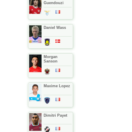
Guendouzi
Daniel Wass
Morgan
Sanson
Maxime Lopez
Dimitri Payet