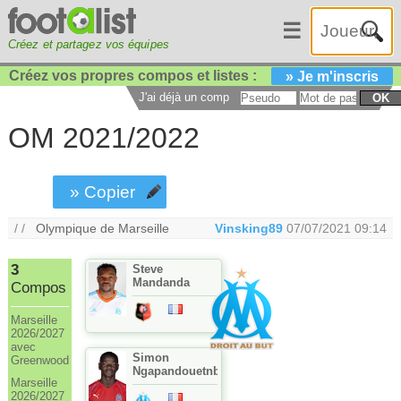
☰
Créez et partagez vos équipes
Créez vos propres compos et listes :
» Je m'inscris
J'ai déjà un compte :
OK
OM 2021/2022
» Copier
/ /
Olympique de Marseille
Vinsking89
07/07/2021 09:14
3
Steve
Mandanda
Compos
Marseille
2026/2027
avec
Simon
Greenwood
Ngapandouetnbu
Marseille
2026/2027