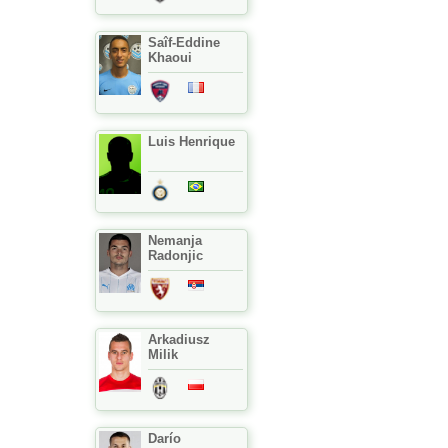
Saîf-Eddine
Khaoui
Luis Henrique
Nemanja
Radonjic
Arkadiusz
Milik
Darío