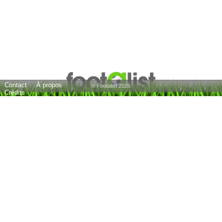
Contact
À propos
© Footalist 2026
Crédits