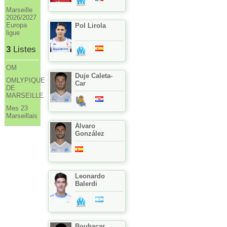
Marseille
2026/2027
Europa
Pol Lirola
ligue
3
Listes
OM
Duje Caleta-
OMLYPIQUE
Car
DE
MARSEILLE
Mes 23
Marseillais
Álvaro
González
Leonardo
Balerdi
Boubacar