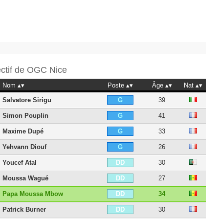
ectif de
OGC Nice
Nom
Poste
Âge
Nat
Salvatore Sirigu
39
G
Simon Pouplin
41
G
Maxime Dupé
33
G
Yehvann Diouf
26
G
Youcef Atal
30
DD
Moussa Wagué
27
DD
Papa Moussa Mbow
34
DD
Patrick Burner
30
DD