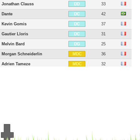
Jonathan Clauss
33
DD
Dante
42
DC
Kevin Gomis
37
DC
Gautier Lloris
31
DC
Melvin Bard
25
DG
Morgan Schneiderlin
36
MDC
Adrien Tameze
32
MDC
Alexis Beka Beka
25
MDC
Tanguy Ndombele
29
MC
Vincent Koziello
30
MC
Mounir Obbadi
43
MC
Arnaud Lusamba
29
MC
Morgan Sanson
31
MD
Danilo
30
MD