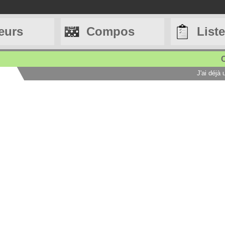
eurs
Compos
List
C
J'ai déjà