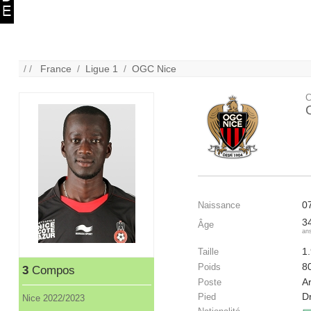
/ /
France
/
Ligue 1
/
OGC Nice
C
0
Naissance
3
Âge
an
1
Taille
8
Poids
3
Compos
Ar
Poste
Dr
Pied
Nice 2022/2023