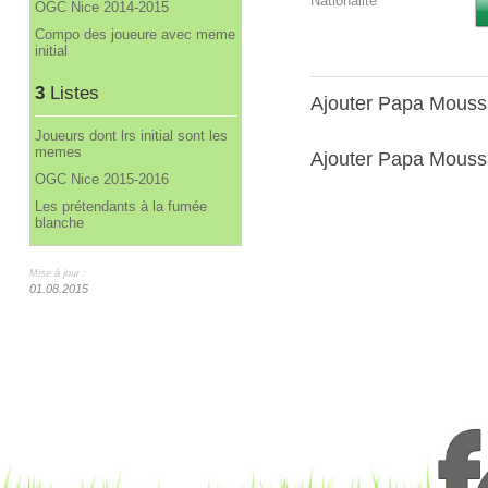
Nationalité
OGC Nice 2014-2015
Compo des joueure avec meme
initial
3
Listes
Ajouter Papa Mous
Joueurs dont lrs initial sont les
memes
Ajouter Papa Mouss
OGC Nice 2015-2016
Les prétendants à la fumée
blanche
Mise à jour :
01.08.2015