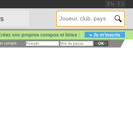
EN
ES
es
réez vos propres compos et listes :
» Je m'inscris
 un compte :
OK