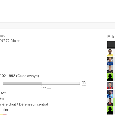
lub
Eff
OGC Nice
7.02.1992 (
Guediawaye
)
4
35
s
ans
182
jours
.92
m
0
kg
rière droit / Défenseur central
oitier