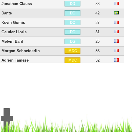
Jonathan Clauss
33
DD
Dante
42
DC
Kevin Gomis
37
DC
Gautier Lloris
31
DC
Melvin Bard
25
DG
Morgan Schneiderlin
36
MDC
Adrien Tameze
32
MDC
Alexis Beka Beka
25
MDC
Tanguy Ndombele
29
MC
Vincent Koziello
30
MC
Mounir Obbadi
43
MC
Arnaud Lusamba
29
MC
Morgan Sanson
31
MD
Danilo
30
MD