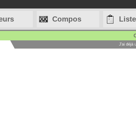
eurs
Compos
List
C
J'ai déjà