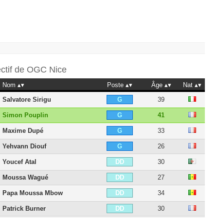
ectif de
OGC Nice
Nom
Poste
Âge
Nat
Salvatore Sirigu
39
G
Simon Pouplin
41
G
Maxime Dupé
33
G
Yehvann Diouf
26
G
Youcef Atal
30
DD
Moussa Wagué
27
DD
Papa Moussa Mbow
34
DD
Patrick Burner
30
DD