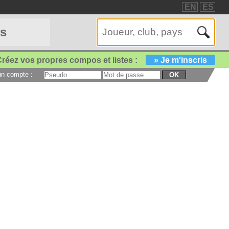
EN
ES
es
réez vos propres compos et listes :
» Je m'inscris
 un compte :
OK