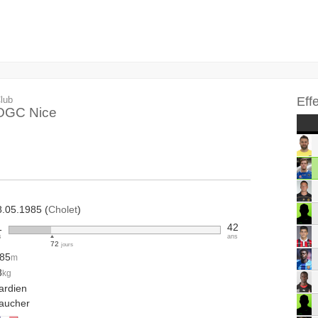
lub
Eff
OGC Nice
8.05.1985 (
Cholet
)
1
42
s
ans
72
jours
.85
m
8
kg
ardien
aucher