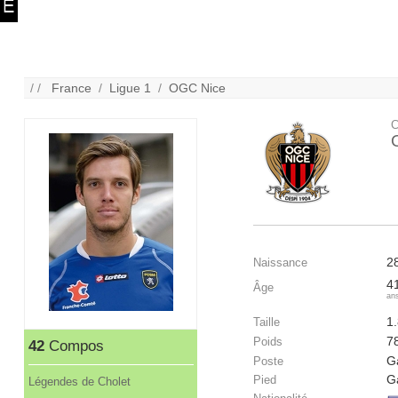
/ /
France
/
Ligue 1
/
OGC Nice
C
2
Naissance
4
Âge
an
1
Taille
7
Poids
42
Compos
G
Poste
G
Pied
Légendes de Cholet