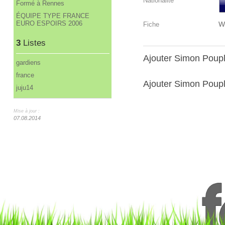
Nationalité
Formé à Rennes
ÉQUIPE TYPE FRANCE
EURO ESPOIRS 2006
W
Fiche
3
Listes
Ajouter Simon Poup
gardiens
france
Ajouter Simon Poupli
juju14
Mise à jour :
07.08.2014