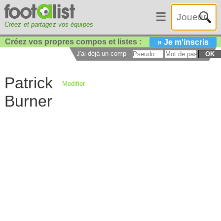
☰
Créez et partagez vos équipes
Créez vos propres compos et listes :
» Je m'inscris
J'ai déjà un compte :
OK
Patrick
Modifier
Burner