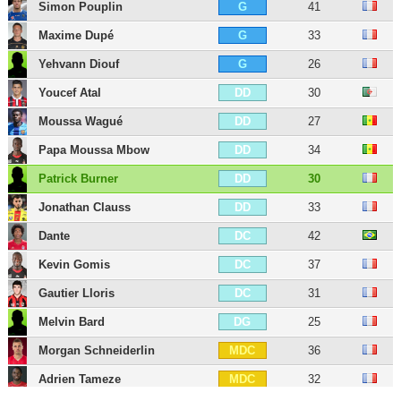
Simon Pouplin
41
G
Maxime Dupé
33
G
Yehvann Diouf
26
G
Youcef Atal
30
DD
Moussa Wagué
27
DD
Papa Moussa Mbow
34
DD
Patrick Burner
30
DD
Jonathan Clauss
33
DD
Dante
42
DC
Kevin Gomis
37
DC
Gautier Lloris
31
DC
Melvin Bard
25
DG
Morgan Schneiderlin
36
MDC
Adrien Tameze
32
MDC