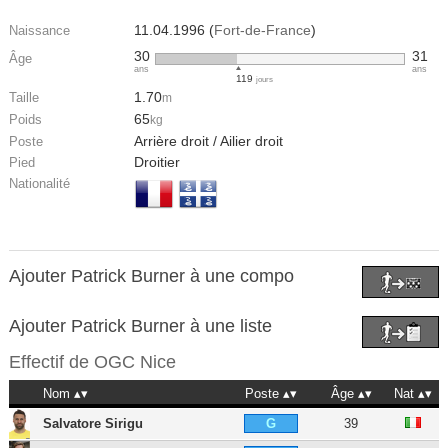
11.04.1996 (
Fort-de-France
)
Naissance
30
31
Âge
ans
ans
119
jours
1.70
Taille
m
65
Poids
kg
Arrière droit / Ailier droit
Poste
Droitier
Pied
Nationalité
Ajouter Patrick Burner à une compo
Ajouter Patrick Burner à une liste
Effectif de
OGC Nice
Nom
Poste
Âge
Nat
Salvatore Sirigu
39
G