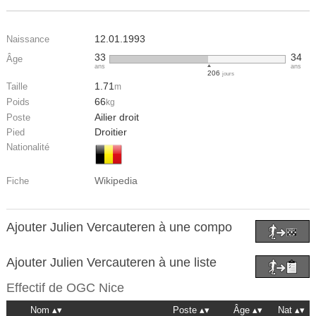
12.01.1993
Naissance
33
34
Âge
ans
ans
206
jours
1.71
Taille
m
66
Poids
kg
Ailier droit
Poste
Droitier
Pied
Nationalité
Wikipedia
Fiche
Ajouter Julien Vercauteren à une compo
Ajouter Julien Vercauteren à une liste
Effectif de
OGC Nice
Nom
Poste
Âge
Nat