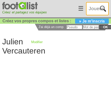
☰
Créez et partagez vos équipes
Créez vos propres compos et listes :
» Je m'inscris
J'ai déjà un compte :
OK
Julien
Modifier
Vercauteren