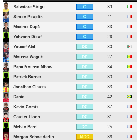
Salvatore Sirigu
39
G
Simon Pouplin
41
G
Maxime Dupé
33
G
Yehvann Diouf
26
G
Youcef Atal
30
DD
Moussa Wagué
27
DD
Papa Moussa Mbow
34
DD
Patrick Burner
30
DD
Jonathan Clauss
33
DD
Dante
42
DC
Kevin Gomis
37
DC
Gautier Lloris
31
DC
Melvin Bard
25
DG
Morgan Schneiderlin
36
MDC