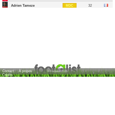
Adrien Tameze
32
MDC
Alexis Beka Beka
25
MDC
Tanguy Ndombele
29
MC
Vincent Koziello
30
MC
Mounir Obbadi
43
MC
Arnaud Lusamba
29
MC
Morgan Sanson
31
MD
Danilo
30
MD
Contact
À propos
Jérémie Boga
29
MOC
© Footalist 2026
Crédits
Mahamane Traoré
37
MOC
Sofiane Diop
26
MOC
Hichem Boudaoui
26
MOC
Wallyson
32
MOC
Albert Rafetraniaina
29
MG