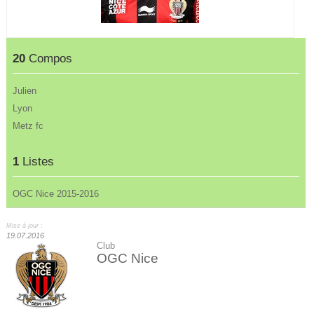
20
Compos
Julien
Lyon
Metz fc
1
Listes
OGC Nice 2015-2016
Mise à jour :
19.07.2016
Club
OGC Nice