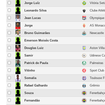
Jorge Luíz
Vitória Set
Leonardo Silva
Clube Atlét
Jean Lucas
Olympique
Jorge
AS Monac
Bruno Guimarães
Newcastle 
Emerson Moisés Costa
Douglas Luiz
Aston Villa
Samir
Udinese Ca
Patrick de Paula
Palmeiras
Vitinho
Sport Club 
Somalia
Toulouse 
Rafael Galhardo
Grêmio
Souza
Fenerbahç
Fernandão
Fenerbahç