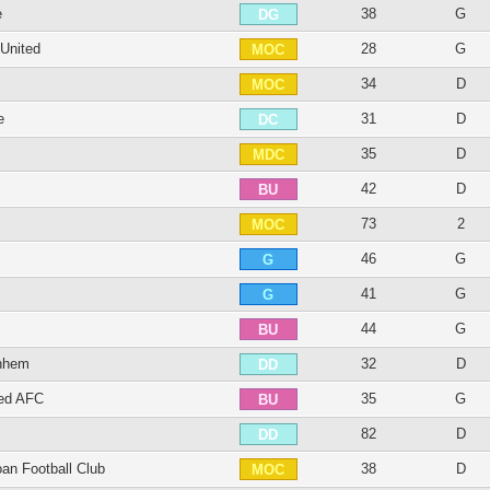
e
38
G
DG
United
28
G
MOC
34
D
MOC
e
31
D
DC
35
D
MDC
42
D
BU
73
2
MOC
46
G
G
41
G
G
44
G
BU
rnhem
32
D
DD
ted AFC
35
G
BU
82
D
DD
oan Football Club
38
D
MOC