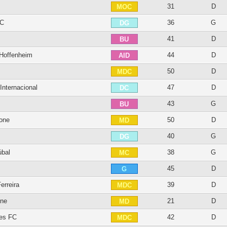
31
D
MOC
FC
36
G
DG
41
D
BU
Hoffenheim
44
D
AID
50
D
MDC
Internacional
47
D
DC
43
G
BU
one
50
D
MD
40
G
DG
úbal
38
G
MC
45
D
G
erreira
39
D
MDC
one
21
D
MD
nes FC
42
D
MDC