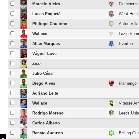
Marcelo Vieira
Fluminens
Lucas Paquetá
West Ham 
Philippe Coutinho
Aston Villa
Wallace
Lazio Rom
Allan Marques
Everton
Vágner Love
Zico
Júlio César
Diego Alves
Flamengo
Adriano Leite
Wallace
Vitesse A
Rodrigo Moreno
Leeds Uni
Carlos Alberto
Renato Augusto
Beijing Gu