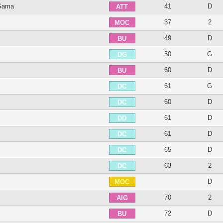
Gama
41
D
ATT
37
2
MOC
49
D
BU
50
G
DG
60
D
BU
61
G
DC
60
D
DC
61
D
DD
61
D
DC
65
D
DC
63
2
DC
D
MOC
70
2
AIG
72
D
BU