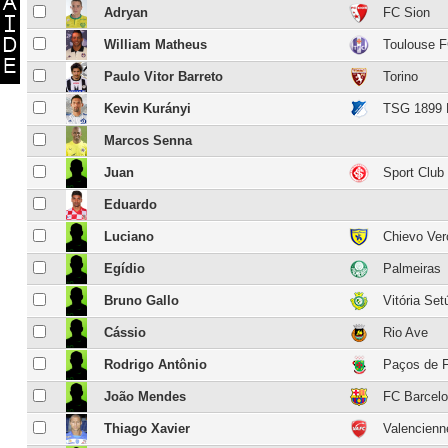
Adryan
FC Sion
William Matheus
Toulouse 
Paulo Vitor Barreto
Torino
Kevin Kurányi
TSG 1899 
Marcos Senna
Juan
Sport Club 
Eduardo
Luciano
Chievo Ver
Egídio
Palmeiras
Bruno Gallo
Vitória Set
Cássio
Rio Ave
Rodrigo Antônio
Paços de F
João Mendes
FC Barcel
Thiago Xavier
Valencien