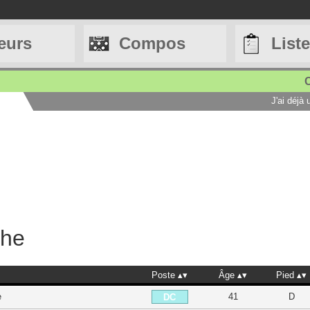
eurs
Compos
List
C
J'ai déjà
che
Poste
Âge
Pied
e
41
D
DC