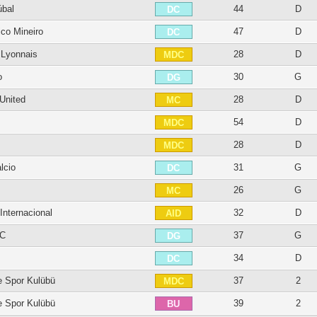
úbal
44
D
DC
ico Mineiro
47
D
DC
 Lyonnais
28
D
MDC
o
30
G
DG
United
28
D
MC
54
D
MDC
28
D
MDC
lcio
31
G
DC
26
G
MC
Internacional
32
D
AID
FC
37
G
DG
34
D
DC
e Spor Kulübü
37
2
MDC
e Spor Kulübü
39
2
BU