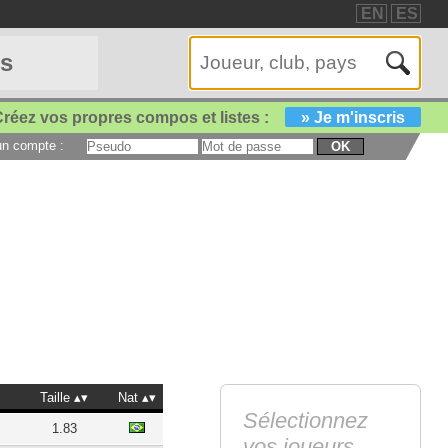
EN
ES
es
réez vos propres compos et listes :
» Je m'inscris
 un compte :
OK
Taille
Nat
Sélectionnez
1.83
vos joueurs