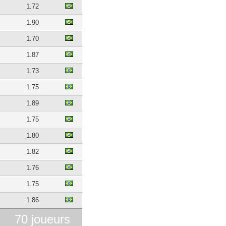
1.72
1.90
1.70
1.87
1.73
1.75
1.89
1.75
1.80
1.82
1.76
1.75
1.86
70 joueurs