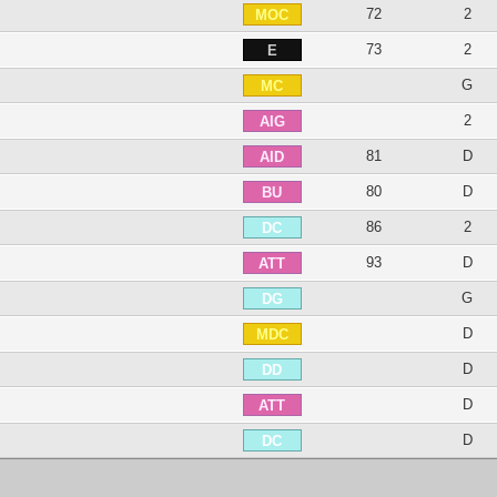
72
2
MOC
73
2
E
G
MC
2
AIG
81
D
AID
80
D
BU
86
2
DC
93
D
ATT
G
DG
D
MDC
D
DD
D
ATT
D
DC