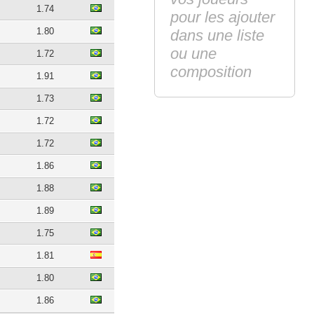
1.74
pour les ajouter
1.80
dans une liste
ou une
1.72
composition
1.91
1.73
1.72
1.72
1.86
1.88
1.89
1.75
1.81
1.80
1.86