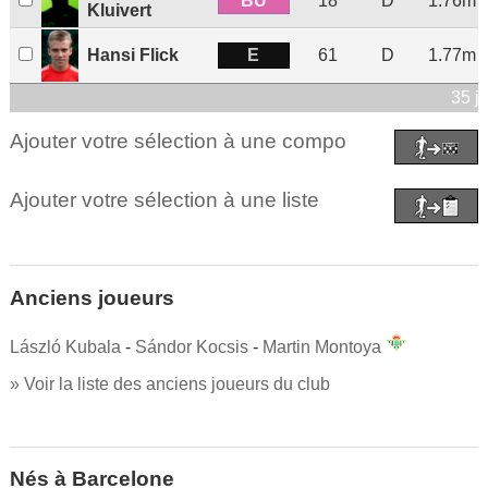
BU
18
D
1.76m
Kluivert
E
Hansi Flick
61
D
1.77m
35 j
Ajouter votre sélection à une compo
Ajouter votre sélection à une liste
Anciens joueurs
László Kubala
-
Sándor Kocsis
-
Martin Montoya
» Voir la liste des anciens joueurs du club
Nés à Barcelone