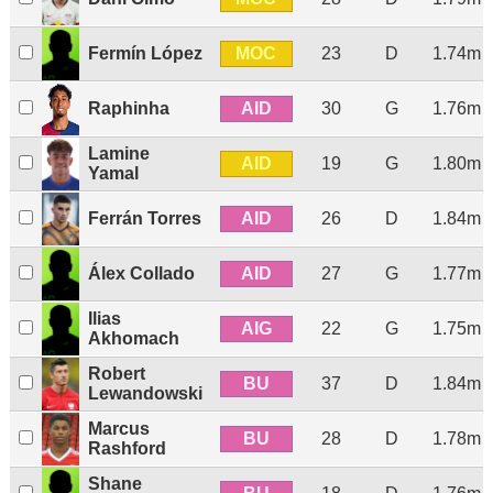
MOC
Fermín López
23
D
1.74m
AID
Raphinha
30
G
1.76m
Lamine
AID
19
G
1.80m
Yamal
AID
Ferrán Torres
26
D
1.84m
AID
Álex Collado
27
G
1.77m
Ilias
AIG
22
G
1.75m
Akhomach
Robert
BU
37
D
1.84m
Lewandowski
Marcus
BU
28
D
1.78m
Rashford
Shane