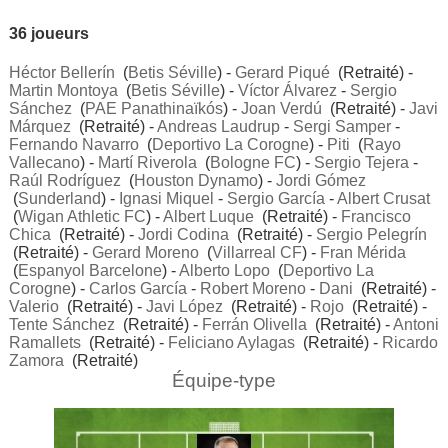
36 joueurs
Héctor Bellerín
(
Betis Séville
) -
Gerard Piqué
(Retraité) -
Martin Montoya
(
Betis Séville
) -
Víctor Álvarez
-
Sergio
Sánchez
(
PAE Panathinaïkós
) -
Joan Verdú
(Retraité) -
Javi
Márquez
(Retraité) -
Andreas Laudrup
-
Sergi Samper
-
Fernando Navarro
(
Deportivo La Corogne
) -
Piti
(
Rayo
Vallecano
) -
Martí Riverola
(
Bologne FC
) -
Sergio Tejera
-
Raúl Rodríguez
(
Houston Dynamo
) -
Jordi Gómez
(
Sunderland
) -
Ignasi Miquel
-
Sergio García
-
Albert Crusat
(
Wigan Athletic FC
) -
Albert Luque
(Retraité) -
Francisco
Chica
(Retraité) -
Jordi Codina
(Retraité) -
Sergio Pelegrín
(Retraité) -
Gerard Moreno
(
Villarreal CF
) -
Fran Mérida
(
Espanyol Barcelone
) -
Alberto Lopo
(
Deportivo La
Corogne
) -
Carlos García
-
Robert Moreno
-
Dani
(Retraité) -
Valerio
(Retraité) -
Javi López
(Retraité) -
Rojo
(Retraité) -
Tente Sánchez
(Retraité) -
Ferrán Olivella
(Retraité) -
Antoni
Ramallets
(Retraité) -
Feliciano Aylagas
(Retraité) -
Ricardo
Zamora
(Retraité)
Équipe-type