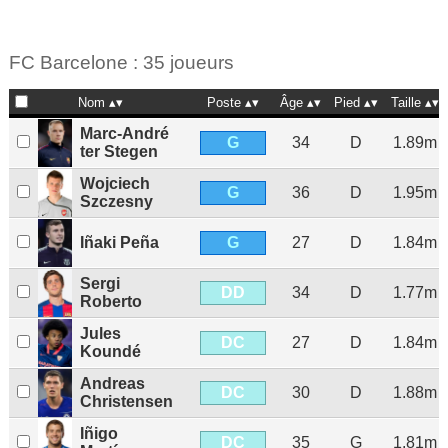
FC Barcelone : 35 joueurs
Nom
Poste
Âge
Pied
Taille
Marc-André
G
34
D
1.89m
ter Stegen
Wojciech
G
36
D
1.95m
Szczesny
G
Iñaki Peña
27
D
1.84m
Sergi
DD
34
D
1.77m
Roberto
Jules
DC
27
D
1.84m
Koundé
Andreas
DC
30
D
1.88m
Christensen
Iñigo
DC
35
G
1.81m