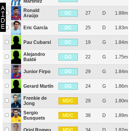
Martínez
Ronald
DC
27
D
1.88m
Araújo
DC
Eric García
25
D
1.83m
DC
Pau Cubarsí
19
G
1.84m
Alejandro
DG
22
G
1.75m
Baldé
DG
Junior Firpo
29
G
1.84m
DG
Gerard Martín
24
G
1.86m
Frenkie de
MDC
29
G
1.80m
Jong
Sergio
MDC
38
D
1.89m
Busquets
MDC
Oriol Romeu
34
D
1.82m