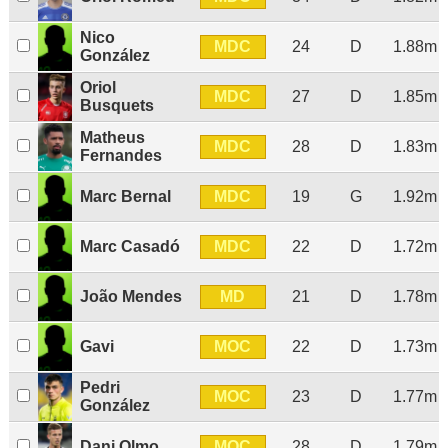
Nico
MDC
24
D
1.88m
González
Oriol
MDC
27
D
1.85m
Busquets
Matheus
MDC
28
D
1.83m
Fernandes
MDC
Marc Bernal
19
G
1.92m
MDC
Marc Casadó
22
D
1.72m
MD
João Mendes
21
D
1.78m
MOC
Gavi
22
D
1.73m
Pedri
MOC
23
D
1.77m
González
MOC
Dani Olmo
28
D
1.79m