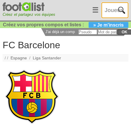
☰
Créez et partagez vos équipes
Créez vos propres compos et listes :
» Je m'inscris
J'ai déjà un compte :
OK
FC Barcelone
/ /
Espagne
/
Liga Santander