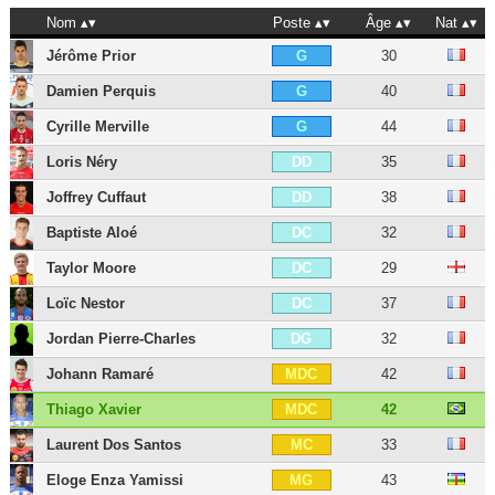
Nom
Poste
Âge
Nat
Jérôme Prior
30
G
Damien Perquis
40
G
Cyrille Merville
44
G
Loris Néry
35
DD
Joffrey Cuffaut
38
DD
Baptiste Aloé
32
DC
Taylor Moore
29
DC
Loïc Nestor
37
DC
Jordan Pierre-Charles
32
DG
Johann Ramaré
42
MDC
Thiago Xavier
42
MDC
Laurent Dos Santos
33
MC
Eloge Enza Yamissi
43
MG