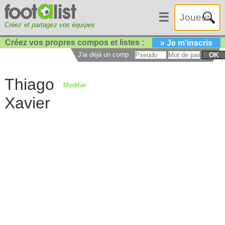
☰
Créez et partagez vos équipes
Créez vos propres compos et listes :
» Je m'inscris
J'ai déjà un compte :
OK
Thiago
Modifier
Xavier