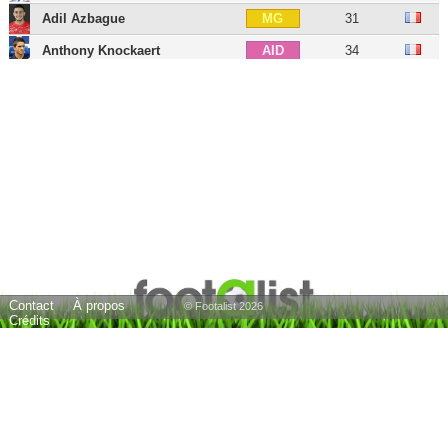
Adil Azbague
31
MG
Anthony Knockaert
34
AID
Benjamin Moukandjo
37
AID
Floyd Ayité
37
AIG
Sébastien Roudet
45
AIG
Lebo Mothiba
30
ATT
Lamine N'Dao
31
ATT
Metehan Güçlü
27
BU
Steve Ambri
28
BU
Contact
À propos
Mehdy Guezoui
37
BU
© Footalist 2026
Crédits
Olivier Guégan
53
E
24 joueurs