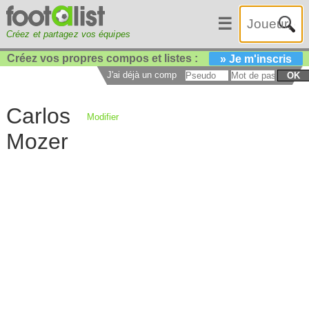
☰
Créez et partagez vos équipes
Créez vos propres compos et listes :
» Je m'inscris
J'ai déjà un compte :
OK
Carlos
Modifier
Mozer