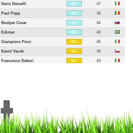
Dario Dainelli
47
DC
Paul Papp
36
DC
Bostjan Cesar
44
DC
Edimar
40
DG
Giampiero Pinzi
45
MC
Kamil Vacek
39
MC
Francesco Dettori
43
MC
Victor Obinna
39
MD
Mariano Izco
43
MD
Lucas Castro
37
MD
Luciano
50
MD
Gianluca Gaudino
29
MOC
Paul-José M'Poku
34
MG
Perparim Hetemaj
39
MG