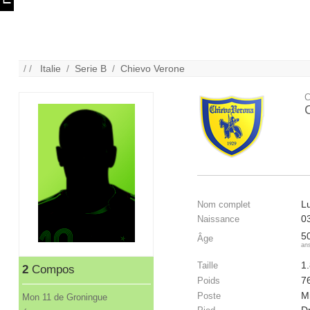
/ /
Italie
/
Serie B
/
Chievo Verone
C
Lu
Nom complet
0
Naissance
5
Âge
an
1
Taille
2
Compos
7
Poids
Mi
Poste
Mon 11 de Groningue