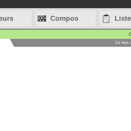
eurs
Compos
List
C
J'ai déjà