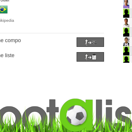
oitier
ikipedia
une compo
e liste