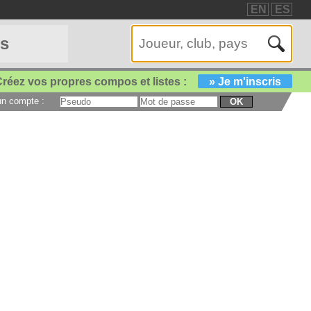
EN
ES
es
réez vos propres compos et listes :
» Je m'inscris
 un compte :
OK