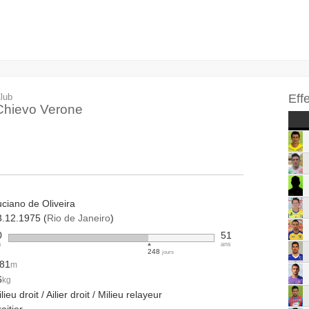
lub
Eff
Chievo Verone
ciano de Oliveira
3.12.1975 (
Rio de Janeiro
)
0
51
s
ans
248
jours
.81
m
6
kg
lieu droit / Ailier droit / Milieu relayeur