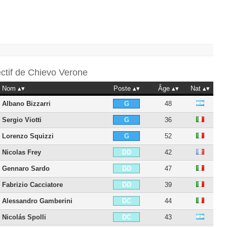
ectif de
Chievo Verone
Nom
Poste
Âge
Nat
Albano Bizzarri
48
G
Sergio Viotti
36
G
Lorenzo Squizzi
52
G
Nicolas Frey
42
DD
Gennaro Sardo
47
DD
Fabrizio Cacciatore
39
DD
Alessandro Gamberini
44
DC
Nicolás Spolli
43
DC