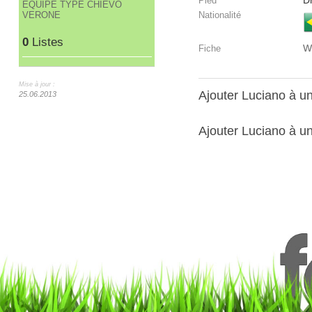
Dr
Pied
ÉQUIPE TYPE CHIEVO
VERONE
Nationalité
0
Listes
W
Fiche
Mise à jour :
Ajouter Luciano à 
25.06.2013
Ajouter Luciano à un