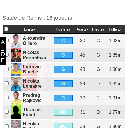
Stade de Reims : 18 joueurs
Nom
Poste
Âge
Pied
Taille
N
Alexandre
G
30
G
1.93m
Olliero
Nicolas
G
45
G
1.85m
Penneteau
Ludovic
G
43
G
1.88m
Butelle
Nicolas
G
29
D
1.85m
Lemaître
Predrag
G
30
2
1.91m
Rajkovic
Thomas
DD
31
D
1.77m
Foket
Nicolas
DC
38
G
1.90m