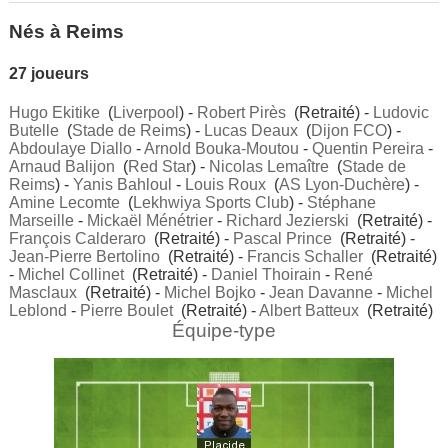
Nés à Reims
27 joueurs
Hugo Ekitike
(
Liverpool
) -
Robert Pirès
(Retraité) -
Ludovic
Butelle
(
Stade de Reims
) -
Lucas Deaux
(
Dijon FCO
) -
Abdoulaye Diallo
-
Arnold Bouka-Moutou
-
Quentin Pereira
-
Arnaud Balijon
(
Red Star
) -
Nicolas Lemaître
(
Stade de
Reims
) -
Yanis Bahloul
-
Louis Roux
(
AS Lyon-Duchère
) -
Amine Lecomte
(
Lekhwiya Sports Club
) -
Stéphane
Marseille
-
Mickaël Ménétrier
-
Richard Jezierski
(Retraité) -
François Calderaro
(Retraité) -
Pascal Prince
(Retraité) -
Jean-Pierre Bertolino
(Retraité) -
Francis Schaller
(Retraité)
-
Michel Collinet
(Retraité) -
Daniel Thoirain
-
René
Masclaux
(Retraité) -
Michel Bojko
-
Jean Davanne
-
Michel
Leblond
-
Pierre Boulet
(Retraité) -
Albert Batteux
(Retraité)
Équipe-type