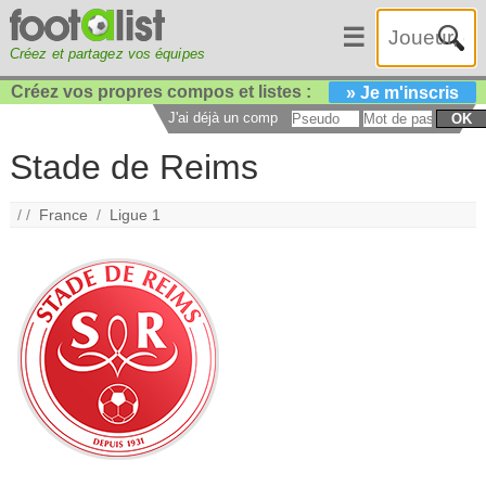
☰
Créez et partagez vos équipes
Créez vos propres compos et listes :
» Je m'inscris
J'ai déjà un compte :
OK
Stade de Reims
/ /
France
/
Ligue 1