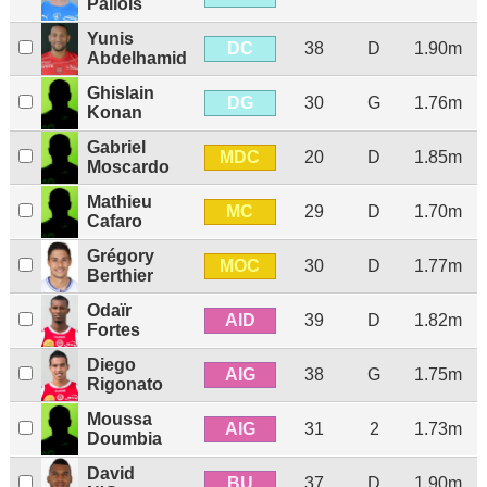
Pallois
Yunis
DC
38
D
1.90m
Abdelhamid
Ghislain
DG
30
G
1.76m
Konan
Gabriel
MDC
20
D
1.85m
Moscardo
Mathieu
MC
29
D
1.70m
Cafaro
Grégory
MOC
30
D
1.77m
Berthier
Odaïr
AID
39
D
1.82m
Fortes
Diego
AIG
38
G
1.75m
Rigonato
Moussa
AIG
31
2
1.73m
Doumbia
David
BU
37
D
1.90m