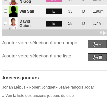
N'Gog
E
Will Still
33
D
1.90m
David
E
58
D
1.77m
Guion
18 jou
Ajouter votre sélection à une compo
Ajouter votre sélection à une liste
Anciens joueurs
Johan Liébus
-
Robert Jonquet
-
Jean-François Jodar
» Voir la liste des anciens joueurs du club