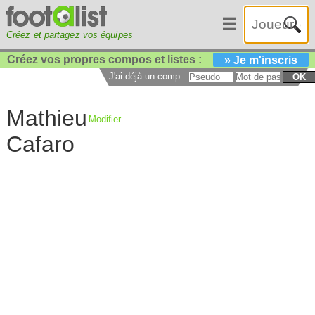
☰
Créez et partagez vos équipes
Créez vos propres compos et listes :
» Je m'inscris
J'ai déjà un compte :
OK
Mathieu
Modifier
Cafaro