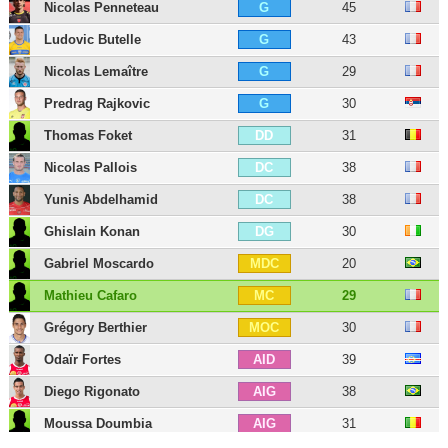
Nicolas Penneteau
45
G
Ludovic Butelle
43
G
Nicolas Lemaître
29
G
Predrag Rajkovic
30
G
Thomas Foket
31
DD
Nicolas Pallois
38
DC
Yunis Abdelhamid
38
DC
Ghislain Konan
30
DG
Gabriel Moscardo
20
MDC
Mathieu Cafaro
29
MC
Grégory Berthier
30
MOC
Odaïr Fortes
39
AID
Diego Rigonato
38
AIG
Moussa Doumbia
31
AIG