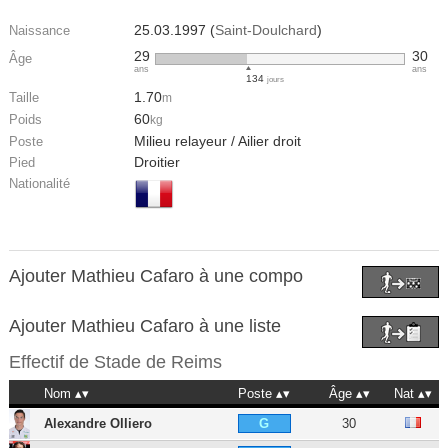
25.03.1997 (
Saint-Doulchard
)
Naissance
29
30
Âge
ans
ans
134
jours
1.70
Taille
m
60
Poids
kg
Milieu relayeur / Ailier droit
Poste
Droitier
Pied
Nationalité
Ajouter Mathieu Cafaro à une compo
Ajouter Mathieu Cafaro à une liste
Effectif de
Stade de Reims
Nom
Poste
Âge
Nat
Alexandre Olliero
30
G