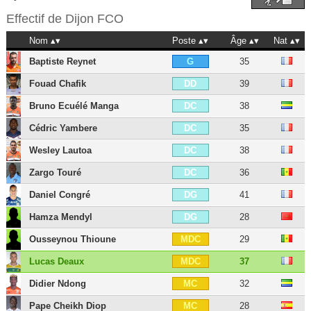
Effectif de
Dijon FCO
Nom
Poste
Âge
Nat
Baptiste Reynet
35
G
Fouad Chafik
39
DD
Bruno Ecuélé Manga
38
DC
Cédric Yambere
35
DC
Wesley Lautoa
38
DC
Zargo Touré
36
DC
Daniel Congré
41
DG
Hamza Mendyl
28
DG
Ousseynou Thioune
29
MDC
Lucas Deaux
37
MDC
Didier Ndong
32
MC
Pape Cheikh Diop
28
MC