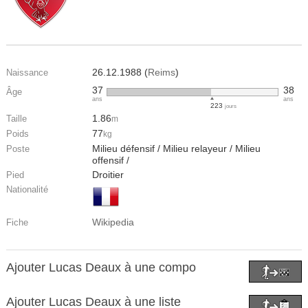
26.12.1988 (
Reims
)
Naissance
37
38
Âge
ans
ans
223
jours
1.86
Taille
m
77
Poids
kg
Milieu défensif / Milieu relayeur / Milieu
Poste
offensif /
Droitier
Pied
Nationalité
Wikipedia
Fiche
Ajouter Lucas Deaux à une compo
Ajouter Lucas Deaux à une liste