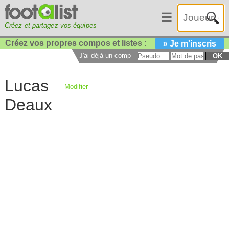
☰
Créez et partagez vos équipes
Créez vos propres compos et listes :
» Je m'inscris
J'ai déjà un compte :
OK
Lucas
Modifier
Deaux