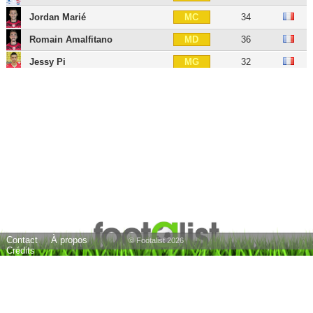
Jordan Marié
34
MC
Romain Amalfitano
36
MD
Jessy Pi
32
MG
Mounir Chouiar
27
AID
Frédéric Sammaritano
40
AIG
Yassine Benzia
31
BU
Moussa Konaté
33
BU
Julio Tavares
37
BU
20 joueurs
Contact
À propos
© Footalist 2026
Crédits