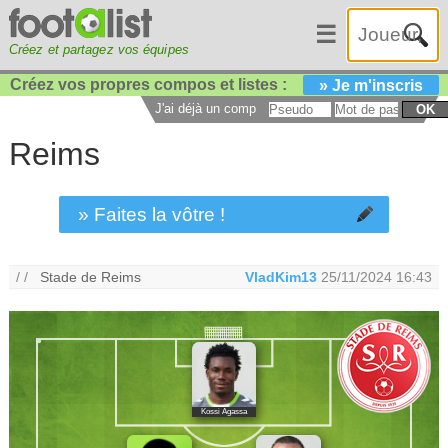
☰
Créez et partagez vos équipes
Créez vos propres compos et listes :
» Je m'inscris
J'ai déjà un compte :
OK
Reims
» Faites la vôtre !
/ /
Stade de Reims
VladKim13
25/11/2024 16:43
Kossi Agassa