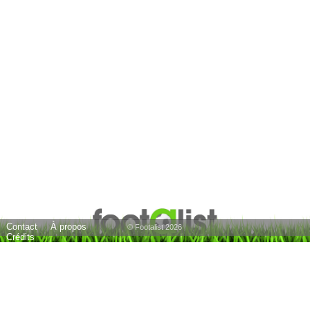
Contact
À propos
© Footalist 2026
Crédits