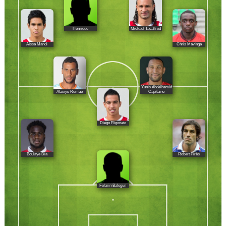
Henrique
Mickaël Tacalfred
Aïssa Mandi
Chris Mavinga
Yunis Abdelhamid
Alaixys Romao
Capitaine
Diego Rigonato
Boulaye Dia
Robert Pirès
Folarin Balogun