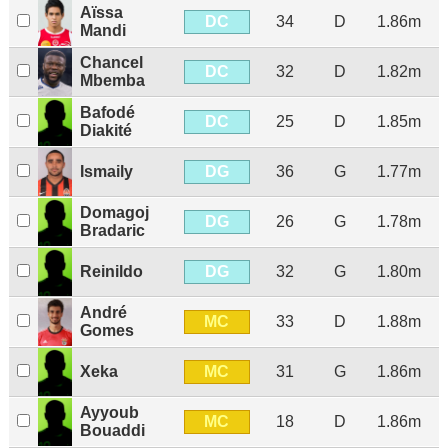
Aïssa
DC
34
D
1.86m
Mandi
Chancel
DC
32
D
1.82m
Mbemba
Bafodé
DC
25
D
1.85m
Diakité
DG
Ismaily
36
G
1.77m
Domagoj
DG
26
G
1.78m
Bradaric
DG
Reinildo
32
G
1.80m
André
MC
33
D
1.88m
Gomes
MC
Xeka
31
G
1.86m
Ayyoub
MC
18
D
1.86m
Bouaddi