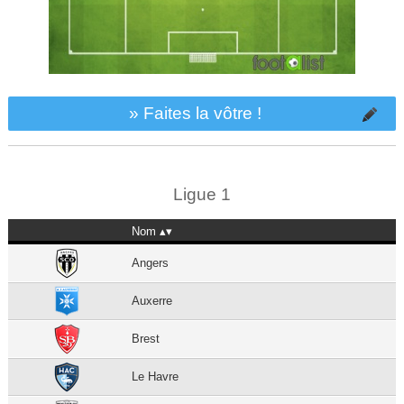
» Faites la vôtre !
Ligue 1
Nom
Angers
Auxerre
Brest
Le Havre