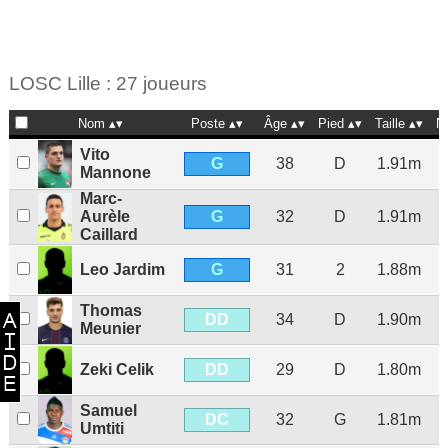
LOSC Lille : 27 joueurs
Nom
Poste
Âge
Pied
Taille
N
Vito
G
38
D
1.91m
Mannone
Marc-
G
Aurèle
32
D
1.91m
Caillard
G
Leo Jardim
31
2
1.88m
Thomas
DD
34
D
1.90m
Meunier
DD
Zeki Celik
29
D
1.80m
Samuel
DC
32
G
1.81m
Umtiti