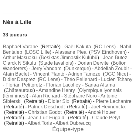
Nés à Lille
33 joueurs
Raphaël Varane
(Retraité) -
Gaël Kakuta
(
RC Lens
) -
Nabil
Bentaleb
(
LOSC Lille
) -
Alassane Plea
(
PSV Eindhoven
) -
Arthur Masuaku
(
Besiktas Jimnastik Kulübü
) -
Jean Butez
-
Clarck N'Sikulu
(
Stade lavallois
) -
Dorian Dervite
(
Bolton
Wanderers
) -
Jerry Vandam
(
Dunkerque
) -
Abdellah Zoubir
-
Alain Baclet
-
Vincent Planté
-
Adrien Tameze
(
OGC Nice
) -
Didier Desprez
(
RC Lens
) -
Théo Pellenard
-
Lucien Tchany
-
Florian Petitpretz
-
Florian Lacolley
-
Sanaa Altama
(
Châteauroux
) -
Amandine Henry
(
Olympique lyonnais
(féminines)
) -
Alan Richard
-
Stéphane Noro
-
Antoine
Sibierski
(Retraité) -
Didier Six
(Retraité) -
Pierre Lechantre
(Retraité) -
Patrick Deschodt
(Retraité) -
Joël Heyndrickx
(Retraité) -
Christian Godot
(Retraité) -
André Houen
(Retraité) -
Jean-Luc Fugaldi
(Retraité) -
Claude Petyt
(Retraité) -
Albert Toris
-
Albert Dubreucq
Équipe-type