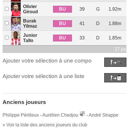
Olivier
BU
39
G
1.92m
Giroud
Burak
BU
41
D
1.88m
Yilmaz
Junior
BU
33
D
1.85m
Tallo
27 jou
Ajouter votre sélection à une compo
Ajouter votre sélection à une liste
Anciens joueurs
Philippe Périlleux
-
Aurélien Chedjou
-
André Strappe
» Voir la liste des anciens joueurs du club