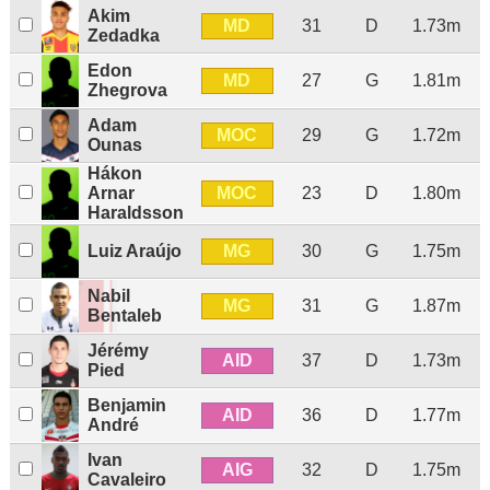
Akim
MD
31
D
1.73m
Zedadka
Edon
MD
27
G
1.81m
Zhegrova
Adam
MOC
29
G
1.72m
Ounas
Hákon
MOC
Arnar
23
D
1.80m
Haraldsson
MG
Luiz Araújo
30
G
1.75m
Nabil
MG
31
G
1.87m
Bentaleb
Jérémy
AID
37
D
1.73m
Pied
Benjamin
AID
36
D
1.77m
André
Ivan
AIG
32
D
1.75m
Cavaleiro