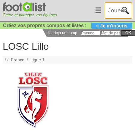
☰
Créez et partagez vos équipes
Créez vos propres compos et listes :
» Je m'inscris
J'ai déjà un compte :
OK
LOSC Lille
/ /
France
/
Ligue 1