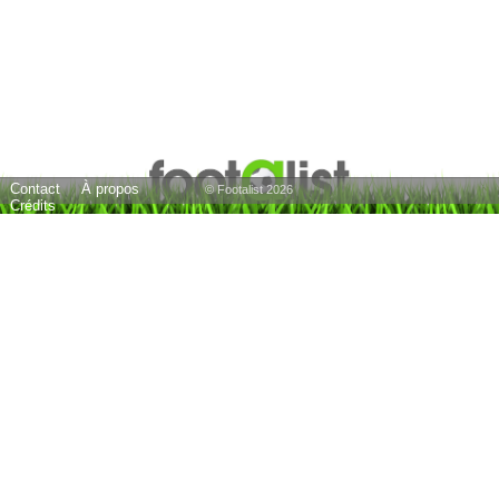
Contact
À propos
© Footalist 2026
Crédits