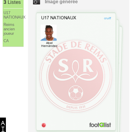
Image générée
3
Listes
U17
NATIONAUX
Reims
ancien
joueur
CA