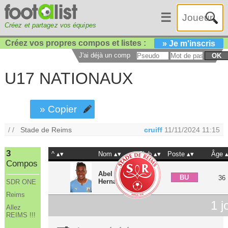
☰
Créez et partagez vos équipes
Créez vos propres compos et listes :
» Je m'inscris
J'ai déjà un compte :
OK
U17 NATIONAUX
» Copier
/ /
Stade de Reims
cruiff
11/11/2024 11:15
3
^
Nom
Club
Poste
Âge
Compos
Abel
BU
36
Hernández
SDR ONE
Reims
1
j
Allez
REIMS !!!