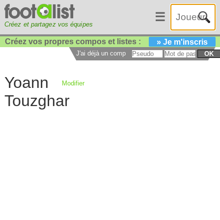
☰
Créez et partagez vos équipes
Créez vos propres compos et listes :
» Je m'inscris
J'ai déjà un compte :
OK
Yoann
Modifier
Touzghar