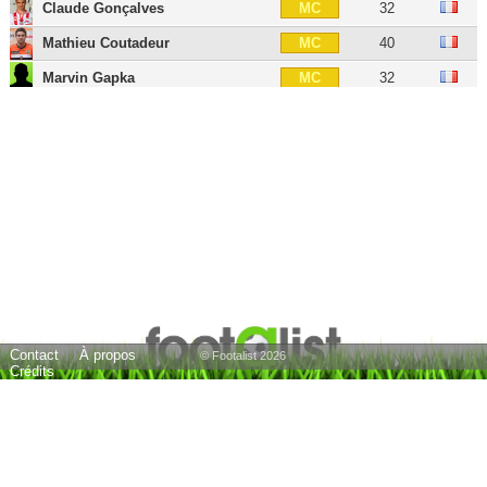
Claude Gonçalves
32
MC
Mathieu Coutadeur
40
MC
Marvin Gapka
32
MC
Pierre-François Moracchini
32
MOC
Johan Cavalli
44
MOC
Michel Araai
30
MOC
Thomas Mangani
39
MG
Yann Boé-Kane
35
MG
Romain Hamouma
39
AID
Riad Nouri
41
AID
Contact
À propos
Hugo Vidémont
33
AIG
© Footalist 2026
Crédits
Alain Richard Ebwelle
30
AIG
Yacine Bammou
34
ATT
Yoane Wissa
29
ATT