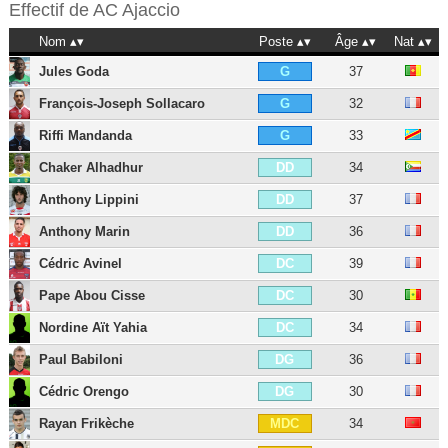
Effectif de
AC Ajaccio
Nom
Poste
Âge
Nat
Jules Goda
37
G
François-Joseph Sollacaro
32
G
Riffi Mandanda
33
G
Chaker Alhadhur
34
DD
Anthony Lippini
37
DD
Anthony Marin
36
DD
Cédric Avinel
39
DC
Pape Abou Cisse
30
DC
Nordine Aït Yahia
34
DC
Paul Babiloni
36
DG
Cédric Orengo
30
DG
Rayan Frikèche
34
MDC