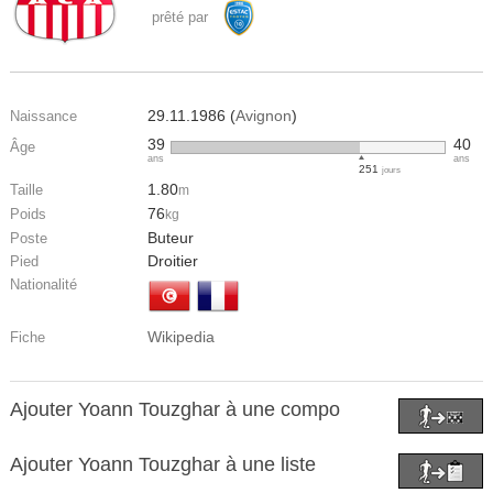
prêté par
29.11.1986 (
Avignon
)
Naissance
39
40
Âge
ans
ans
251
jours
1.80
Taille
m
76
Poids
kg
Buteur
Poste
Droitier
Pied
Nationalité
Wikipedia
Fiche
Ajouter Yoann Touzghar à une compo
Ajouter Yoann Touzghar à une liste