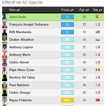
Effectif de
AC Ajaccio
Nom
Poste
Âge
Nat
Jules Goda
37
G
François-Joseph Sollacaro
32
G
Riffi Mandanda
33
G
Chaker Alhadhur
34
DD
Anthony Lippini
37
DD
Anthony Marin
36
DD
Cédric Avinel
39
DC
Pape Abou Cisse
30
DC
Nordine Aït Yahia
34
DC
Paul Babiloni
36
DG
Cédric Orengo
30
DG
Rayan Frikèche
34
MDC