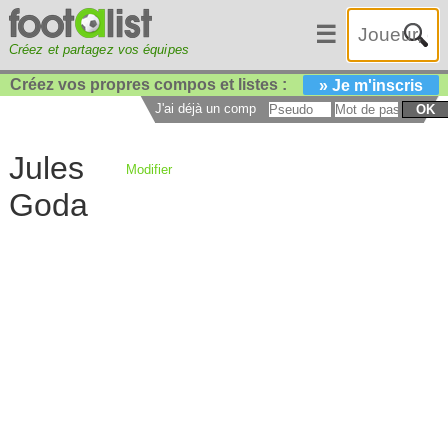
☰
Créez et partagez vos équipes
Créez vos propres compos et listes :
» Je m'inscris
J'ai déjà un compte :
OK
Jules
Modifier
Goda