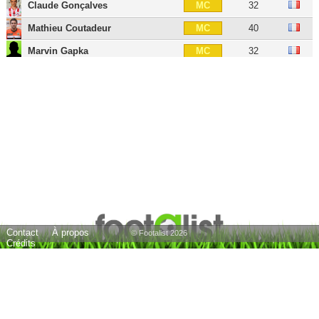
Claude Gonçalves
32
MC
Mathieu Coutadeur
40
MC
Marvin Gapka
32
MC
Pierre-François Moracchini
32
MOC
Johan Cavalli
44
MOC
Michel Araai
30
MOC
Thomas Mangani
39
MG
Yann Boé-Kane
35
MG
Romain Hamouma
39
AID
Riad Nouri
41
AID
Contact
À propos
Hugo Vidémont
33
AIG
© Footalist 2026
Crédits
Alain Richard Ebwelle
30
AIG
Yacine Bammou
34
ATT
Yoane Wissa
29
ATT