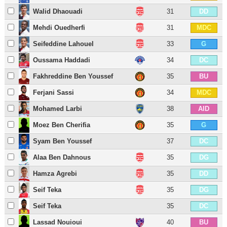
Walid Dhaouadi
31
DD
Mehdi Ouedherfi
31
MDC
Seifeddine Lahouel
33
G
Oussama Haddadi
34
DC
Fakhreddine Ben Youssef
35
BU
Ferjani Sassi
34
MDC
Mohamed Larbi
38
AID
Moez Ben Cherifia
35
G
Syam Ben Youssef
37
DC
Alaa Ben Dahnous
35
DG
Hamza Agrebi
35
DD
Seif Teka
35
DG
Seif Teka
35
DC
Lassad Nouioui
40
BU