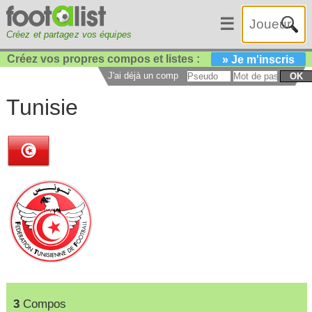
☰
Créez et partagez vos équipes
Créez vos propres compos et listes :
» Je m'inscris
J'ai déjà un compte :
OK
Tunisie
3
Compos