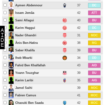
Aymen Abdennour
37
DC
Issam Jemâa
42
ATT
Sami Allagui
40
BU
Karim Haggui
42
DC
Nader Ghandri
31
MDC
Änis Ben-Hatira
38
MG
Saber Khalifa
39
BU
Iheb Mbarki
34
DD
Fahid Ben Khalfallah
43
AID
Yoann Touzghar
39
BU
Karim Laribi
35
AIG
Jamel Saihi
39
MDC
Fabien Camus
41
MOC
Chaouki Ben Saada
42
MOC