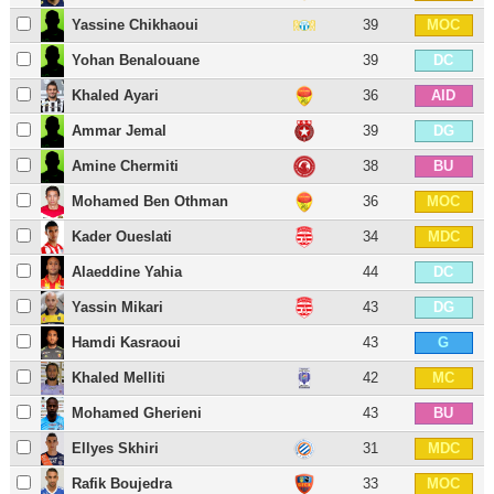
Yassine Chikhaoui
39
MOC
Yohan Benalouane
39
DC
Khaled Ayari
36
AID
Ammar Jemal
39
DG
Amine Chermiti
38
BU
Mohamed Ben Othman
36
MOC
Kader Oueslati
34
MDC
Alaeddine Yahia
44
DC
Yassin Mikari
43
DG
Hamdi Kasraoui
43
G
Khaled Melliti
42
MC
Mohamed Gherieni
43
BU
Ellyes Skhiri
31
MDC
Rafik Boujedra
33
MOC