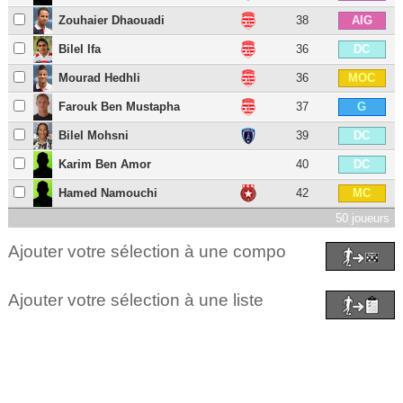
Zouhaier Dhaouadi
38
AIG
Bilel Ifa
36
DC
Mourad Hedhli
36
MOC
Farouk Ben Mustapha
37
G
Bilel Mohsni
39
DC
Karim Ben Amor
40
DC
Hamed Namouchi
42
MC
50 joueurs
Ajouter votre sélection à une compo
Ajouter votre sélection à une liste