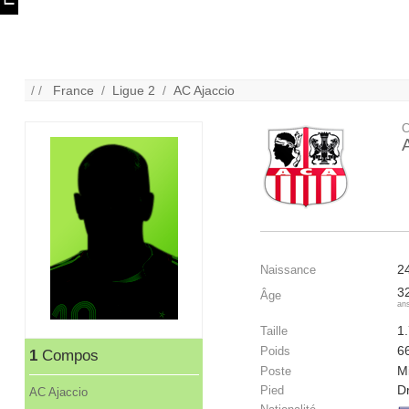
/ /
France
/
Ligue 2
/
AC Ajaccio
C
2
Naissance
3
Âge
an
1
Taille
6
Poids
1
Compos
Mi
Poste
Dr
Pied
AC Ajaccio