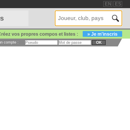
EN
ES
es
réez vos propres compos et listes :
» Je m'inscris
 un compte :
OK