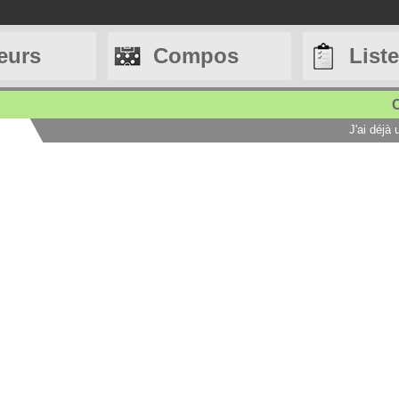
eurs
Compos
List
C
J'ai déjà