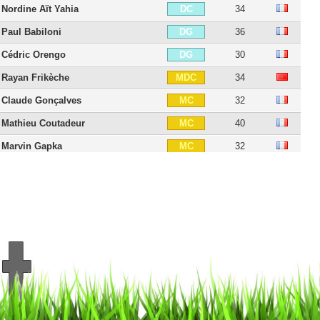
Nordine Aït Yahia
34
DC
Paul Babiloni
36
DG
Cédric Orengo
30
DG
Rayan Frikèche
34
MDC
Claude Gonçalves
32
MC
Mathieu Coutadeur
40
MC
Marvin Gapka
32
MC
Pierre-François Moracchini
32
MOC
Johan Cavalli
44
MOC
Michel Araai
30
MOC
Thomas Mangani
39
MG
Yann Boé-Kane
35
MG
Romain Hamouma
39
AID
Riad Nouri
41
AID