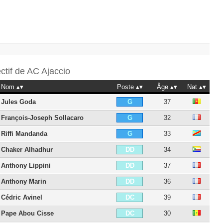
ectif de
AC Ajaccio
Nom
Poste
Âge
Nat
Jules Goda
37
G
François-Joseph Sollacaro
32
G
Riffi Mandanda
33
G
Chaker Alhadhur
34
DD
Anthony Lippini
37
DD
Anthony Marin
36
DD
Cédric Avinel
39
DC
Pape Abou Cisse
30
DC