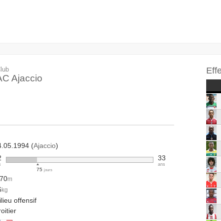
lub
Eff
AC Ajaccio
4.05.1994 (
Ajaccio
)
2
33
s
ans
75
jours
.70
m
6
kg
lieu offensif
oitier