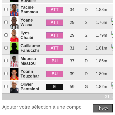
Ebwelle
Yacine
ATT
34
D
1.88m
Bammou
Yoane
ATT
29
2
1.76m
Wissa
Ilyes
ATT
29
2
1.79m
Chaibi
Guillaume
ATT
31
2
1.81m
Fanucchi
Moussa
BU
37
D
1.86m
Maazou
Yoann
BU
39
D
1.80m
Touzghar
Olivier
E
59
G
1.82m
Pantaloni
31 jo
Ajouter votre sélection à une compo