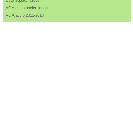
Liste Squada Crose
AC Ajaccio ancien joueur
AC Ajaccio 2012-2013