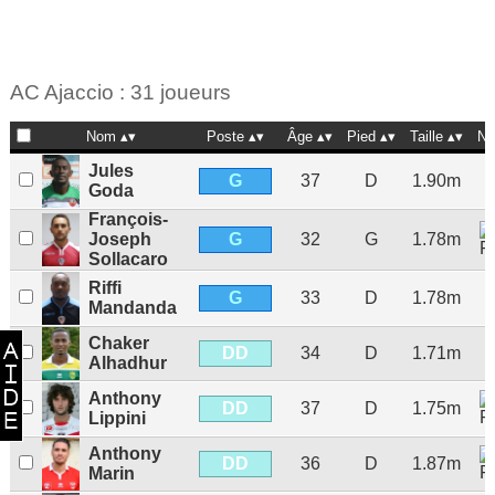
AC Ajaccio : 31 joueurs
Nom
Poste
Âge
Pied
Taille
Na
Jules
G
37
D
1.90m
Goda
François-
G
Joseph
32
G
1.78m
Sollacaro
Riffi
G
33
D
1.78m
Mandanda
Chaker
DD
34
D
1.71m
Alhadhur
Anthony
DD
37
D
1.75m
Lippini
Anthony
DD
36
D
1.87m
Marin