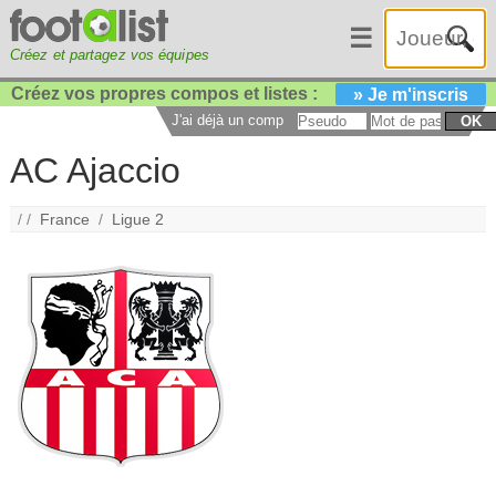
☰
Créez et partagez vos équipes
Créez vos propres compos et listes :
» Je m'inscris
J'ai déjà un compte :
OK
AC Ajaccio
/ /
France
/
Ligue 2