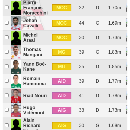
Pierre-
MOC
François
32
D
1.70m
Moracchini
Johan
MOC
44
G
1.69m
Cavalli
Michel
MOC
30
D
1.73m
Araai
Thomas
MG
39
G
1.83m
Mangani
Yann Boé-
MG
35
D
1.85m
Kane
Romain
AID
39
D
1.77m
Hamouma
AID
Riad Nouri
41
D
1.78m
Hugo
AIG
33
D
1.73m
Vidémont
Alain
AIG
Richard
30
G
1.68m