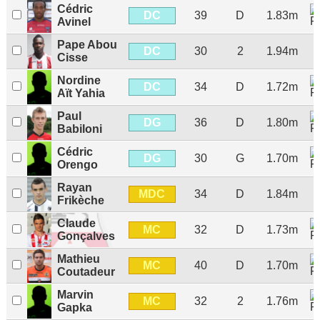
Cédric
DC
39
D
1.83m
Avinel
Pape Abou
DC
30
2
1.94m
Cisse
Nordine
DC
34
D
1.72m
Aït Yahia
Paul
DG
36
D
1.80m
Babiloni
Cédric
DG
30
G
1.70m
Orengo
Rayan
MDC
34
D
1.84m
Frikèche
Claude
MC
32
D
1.73m
Gonçalves
Mathieu
MC
40
D
1.70m
Coutadeur
Marvin
MC
32
2
1.76m
Gapka