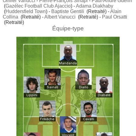
Olivier Vanucci
-
Pierre-François Sinapi
-
Paul-André Guérin
(
Gazélec Football Club Ajaccio
) -
Adama Diakhaby
(
Huddersfield Town
) -
Baptiste Gentili
(Retraité) -
Alain
Collina
(Retraité) -
Albert Vanucci
(Retraité) -
Paul Orsatti
(Retraité)
Équipe-type