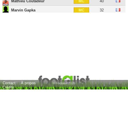
Mathieu Coutadeur
40
MC
Marvin Gapka
32
MC
Pierre-François Moracchini
32
MOC
Johan Cavalli
44
MOC
Michel Araai
30
MOC
Thomas Mangani
39
MG
Yann Boé-Kane
35
MG
Romain Hamouma
39
AID
Riad Nouri
41
AID
Contact
À propos
Hugo Vidémont
33
AIG
© Footalist 2026
Crédits
Alain Richard Ebwelle
30
AIG
Yacine Bammou
34
ATT
Yoane Wissa
29
ATT
Ilyes Chaibi
29
ATT