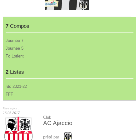
7
Compos
Journée 7
Journée 5
Fc Lorient
2
Listes
rdc 2021-22
FFF
Mise à jour :
16.06.2017
Club
AC Ajaccio
prêté par