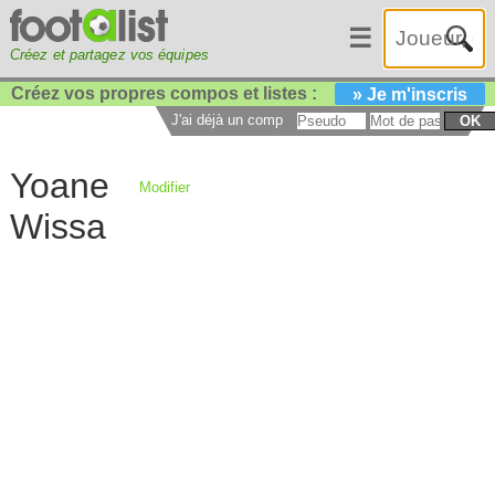
☰
Créez et partagez vos équipes
Créez vos propres compos et listes :
» Je m'inscris
J'ai déjà un compte :
OK
Yoane
Modifier
Wissa