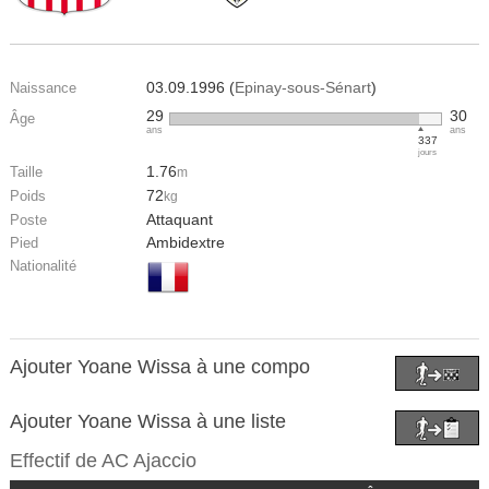
03.09.1996 (
Epinay-sous-Sénart
)
Naissance
29
30
Âge
ans
ans
337
jours
1.76
Taille
m
72
Poids
kg
Attaquant
Poste
Ambidextre
Pied
Nationalité
Ajouter Yoane Wissa à une compo
Ajouter Yoane Wissa à une liste
Effectif de
AC Ajaccio