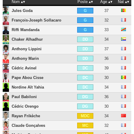
Nom
Poste
Âge
Nat
Jules Goda
37
G
François-Joseph Sollacaro
32
G
Riffi Mandanda
33
G
Chaker Alhadhur
34
DD
Anthony Lippini
37
DD
Anthony Marin
36
DD
Cédric Avinel
39
DC
Pape Abou Cisse
30
DC
Nordine Aït Yahia
34
DC
Paul Babiloni
36
DG
Cédric Orengo
30
DG
Rayan Frikèche
34
MDC
Claude Gonçalves
32
MC