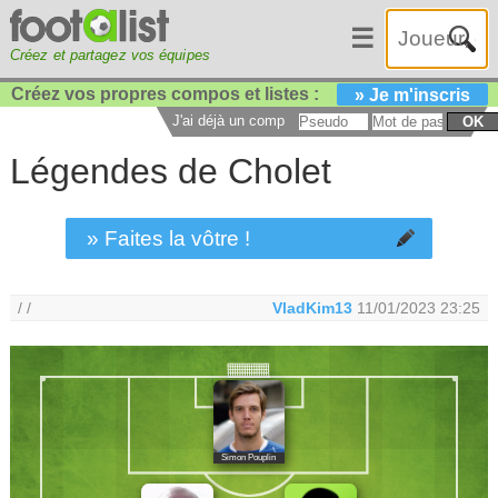
☰
Créez et partagez vos équipes
Créez vos propres compos et listes :
» Je m'inscris
J'ai déjà un compte :
OK
Légendes de Cholet
» Faites la vôtre !
/ /
VladKim13
11/01/2023 23:25
Simon Pouplin