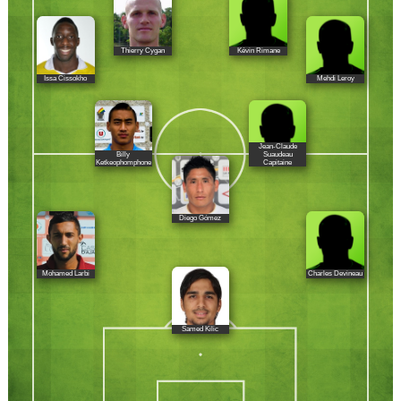
Thierry Cygan
Kévin Rimane
Issa Cissokho
Mehdi Leroy
Jean-Claude
Billy
Suaudeau
Ketkeophomphone
Capitaine
Diego Gómez
Mohamed Larbi
Charles Devineau
Samed Kilic