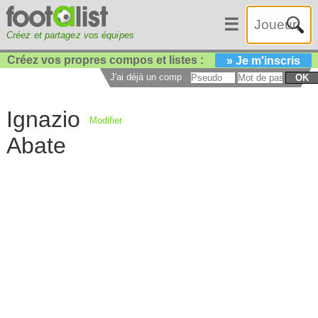
☰
Créez et partagez vos équipes
Créez vos propres compos et listes :
» Je m'inscris
J'ai déjà un compte :
OK
Ignazio
Modifier
Abate