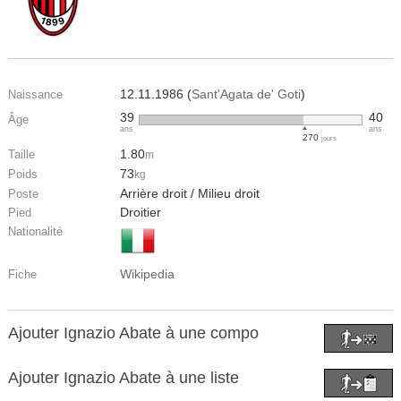
12.11.1986 (
Sant'Agata de' Goti
)
Naissance
39
40
Âge
ans
ans
270
jours
1.80
Taille
m
73
Poids
kg
Arrière droit / Milieu droit
Poste
Droitier
Pied
Nationalité
Wikipedia
Fiche
Ajouter Ignazio Abate à une compo
Ajouter Ignazio Abate à une liste