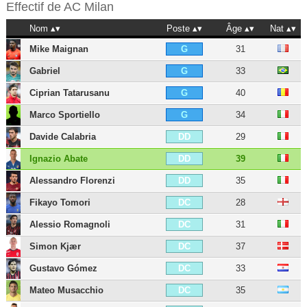
Effectif de
AC Milan
Nom
Poste
Âge
Nat
Mike Maignan
31
G
Gabriel
33
G
Ciprian Tatarusanu
40
G
Marco Sportiello
34
G
Davide Calabria
29
DD
Ignazio Abate
39
DD
Alessandro Florenzi
35
DD
Fikayo Tomori
28
DC
Alessio Romagnoli
31
DC
Simon Kjær
37
DC
Gustavo Gómez
33
DC
Mateo Musacchio
35
DC