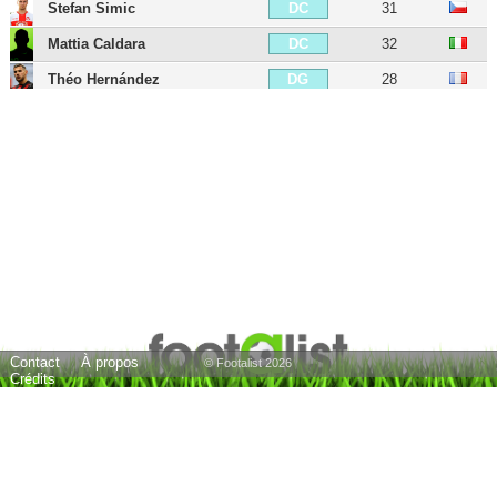
Stefan Simic
31
DC
Mattia Caldara
32
DC
Théo Hernández
28
DG
Luca Antonelli
39
DG
Ivan Strinic
39
DG
Lucas Biglia
40
MDC
Adrien Rabiot
31
MC
Riccardo Montolivo
41
MC
Andrea Poli
36
MC
Andrea Bertolacci
35
MC
Contact
À propos
Youssouf Fofana
27
MC
© Footalist 2026
Crédits
Christian Pulisic
27
MOC
Alen Halilovic
30
MOC
Matías Fernández
40
MOC